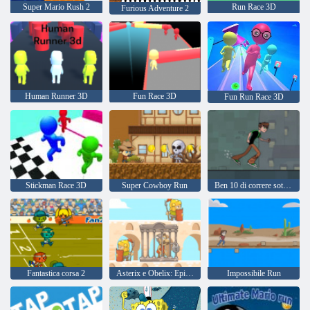
Super Mario Rush 2
Run Race 3D
Furious Adventure 2
Human Runner 3D
Fun Race 3D
Fun Run Race 3D
Stickman Race 3D
Super Cowboy Run
Ben 10 di correre sotterraneo
Fantastica corsa 2
Asterix e Obelix: Epico Gaul
Impossibile Run