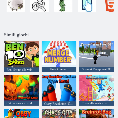
Simili giochi
Unisci numero
Sprunki Recupment 3D
Ben 10 fino alla velocità
Cattiva zucca: corridore di Halloween
Corsa alla scala: costruisci e gareggia
Crazy Revolution- Corridore della polizia iper casual