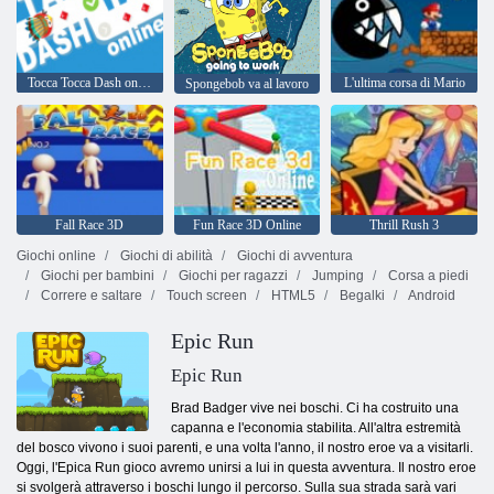
Tocca Tocca Dash online
L'ultima corsa di Mario
Spongebob va al lavoro
Fall Race 3D
Fun Race 3D Online
Thrill Rush 3
Giochi online
Giochi di abilità
Giochi di avventura
Giochi per bambini
Giochi per ragazzi
Jumping
Corsa a piedi
Correre e saltare
Touch screen
HTML5
Begalki
Android
Epic Run
Epic Run
Brad Badger vive nei boschi. Ci ha costruito una
capanna e l'economia stabilita. All'altra estremità
del bosco vivono i suoi parenti, e una volta l'anno, il nostro eroe va a visitarli.
Oggi, l'Epica Run gioco avremo unirsi a lui in questa avventura. Il nostro eroe
si svolgerà attraverso i boschi lungo il percorso. Sulla sua strada sarà vari