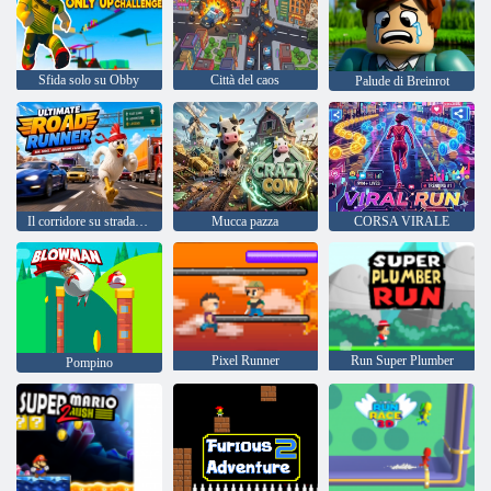
Sfida solo su Obby
Città del caos
Palude di Breinrot
Il corridore su strada definitivo
Mucca pazza
CORSA VIRALE
Pixel Runner
Run Super Plumber
Pompino