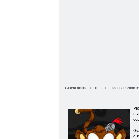
1054
1052
Giochi online
Tutto
Giochi di scimmi
Pro
div
cop
Gua
dis