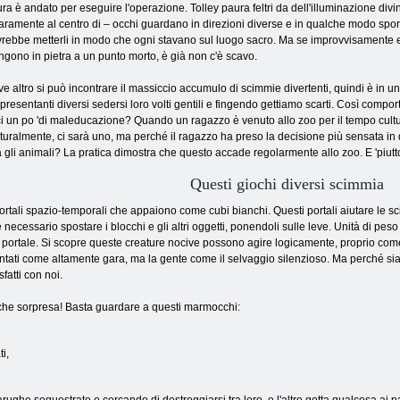
ra è andato per eseguire l'operazione. Tolley paura feltri da dell'illuminazione div
aramente al centro di – occhi guardano in direzioni diverse e in qualche modo spor
rebbe metterli in modo che ogni stavano sul luogo sacro. Ma se improvvisamente e
ngono in pietra a un punto morto, è già non c'è scavo.
e altro si può incontrare il massiccio accumulo di scimmie divertenti, quindi è in uno
presentanti diversi sedersi loro volti gentili e fingendo gettiamo scarti. Così comp
 un po 'di maleducazione? Quando un ragazzo è venuto allo zoo per il tempo cultural
turalmente, ci sarà uno, ma perché il ragazzo ha preso la decisione più sensata in
tra gli animali? La pratica dimostra che questo accade regolarmente allo zoo. E 'piutt
Questi giochi diversi scimmia
ortali spazio-temporali che appaiono come cubi bianchi. Questi portali aiutare le
è necessario spostare i blocchi e gli altri oggetti, ponendoli sulle leve. Unità di peso
l portale. Si scopre queste creature nocive possono agire logicamente, proprio come l
entati come altamente gara, ma la gente come il selvaggio silenzioso. Ma perché si
fatti con noi.
che sorpresa! Basta guardare a questi marmocchi:
ti,