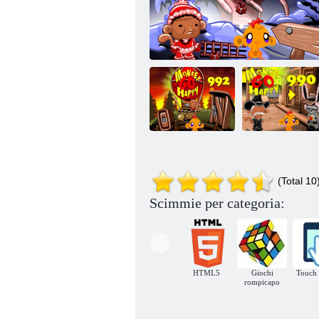
Scimmia Go
Scimmia diventa
Happy Stage
(Total 10
felice, palco 992
Scimmia Go Happy Stage 1008
990
Scimmie per categoria:
HTML5
Giochi
Touch 
rompicapo