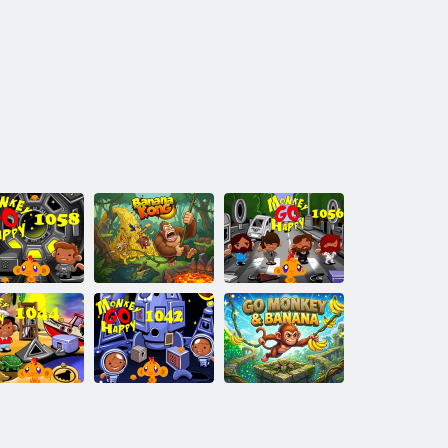
immia diventa
Scimmia diventa
felice, tappa
felice, tappa
1058
Banana Kong
1056
immia diventa
Scimmia diventa
felice, tappa
felice, tappa
Vai Scimmia e