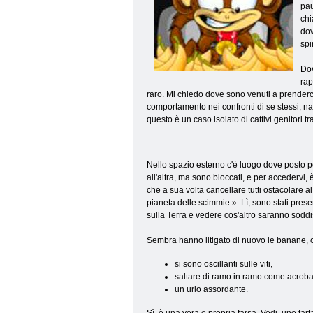
pau
chi
dov
spi
Dov
rap
raro. Mi chiedo dove sono venuti a prenderci
comportamento nei confronti di se stessi, na
questo è un caso isolato di cattivi genitori 
Nello spazio esterno c'è luogo dove posto p
all'altra, ma sono bloccati, e per accedervi, 
che a sua volta cancellare tutti ostacolare a
pianeta delle scimmie ». Lì, sono stati pres
sulla Terra e vedere cos'altro saranno soddis
Sembra hanno litigato di nuovo le banane, 
si sono oscillanti sulle viti,
saltare di ramo in ramo come acroba
un urlo assordante.