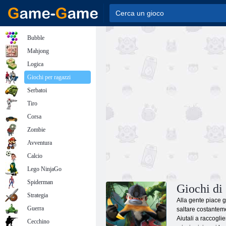
Bubble
Mahjong
Logica
Giochi per ragazzi
Serbatoi
Tiro
Corsa
Zombie
Avventura
Calcio
Lego NinjaGo
Spiderman
Giochi di
Strategia
Alla gente piace g
Guerra
saltare costanteme
Aiutali a raccogli
Cecchino