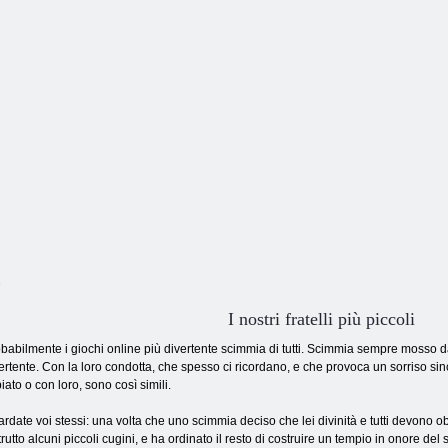
1050
1048
1046
e
I nostri fratelli più piccoli
babilmente i giochi online più divertente scimmia di tutti. Scimmia sempre mosso
ertente. Con la loro condotta, che spesso ci ricordano, e che provoca un sorriso si
iato o con loro, sono così simili.
rdate voi stessi: una volta che uno scimmia deciso che lei divinità e tutti devono ob
trutto alcuni piccoli cugini, e ha ordinato il resto di costruire un tempio in onore del