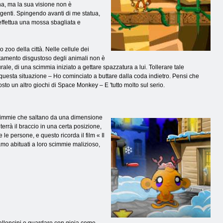
ina, ma la sua visione non è
genti. Spingendo avanti di me statua,
ffettua una mossa sbagliata e
 zoo della città. Nelle cellule dei
ortamento disgustoso degli animali non è
e, di una scimmia iniziato a gettare spazzatura a lui. Tollerare tale
 questa situazione – Ho cominciato a buttare dalla coda indietro. Pensi che
osto un altro giochi di Space Monkey – E 'tutto molto sul serio.
 scimmie che saltano da una dimensione
 terrà il braccio in una certa posizione,
e persone, e questo ricorda il film « Il
amo abituati a loro scimmie malizioso,