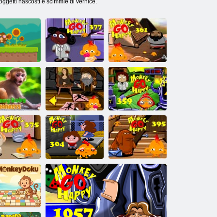
e oggetti nascosti e scimmie di vernice.
Monkey Go
Monkey Go
Happy Stage
Happy Stage
alty Ape Joe
377
361
Scimmia
Monkey Go
Monkey Go
ivertente del
Happy Stage
Happy Stage
bambino
371
359
Monkey Go
Monkey Go
Monkey Go
appy Stage
Happy Stage
Happy Stage
375
304
395