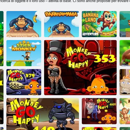
 ricerca di oggetti e il loro uso – attività di base. Ci sono anche proposte per trovar
Avventura nella
terra delle
Banana Mania
Bananamania
banane
S
d
Stick Monkey
Monkey Go
Happy Stage
H
379