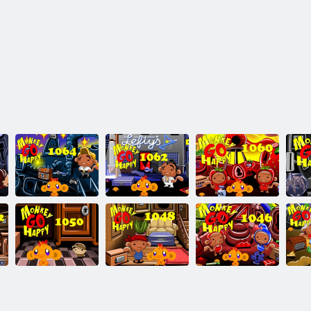
Scimmia diventa
Scimmia diventa
Scimmia Go
Sc
felice, tappa
felice, tappa
Happy Fase
1064
1062
1060
Scimmia Go
Scimmia diventa
Scimmia diventa
Sc
Happy Fase
felice, tappa
felice, tappa