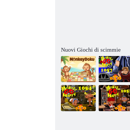
Nuovi Giochi di scimmie
Scimmia diventa
felice, tappa
MonkeyDoku
1057
Scimmia diventa
Scimmia diventa
felice, tappa
felice, tappa