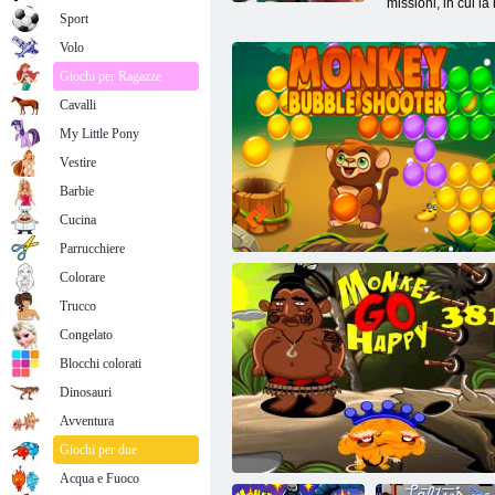
missioni, in cui la
Sport
Volo
Giochi per Ragazze
Cavalli
My Little Pony
Vestire
Barbie
Cucina
Parrucchiere
Colorare
Trucco
Congelato
Blocchi colorati
Dinosauri
Avventura
Sparatutto di scimmie
Giochi per due
Acqua e Fuoco