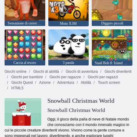
Sensazione di correre di yeti
Diggers piccoli
Moto X3M
Caccia al tesoro
3 panda
Snail Bob 8: Island Story
Giochi online
Giochi di abilità
Giochi di avventura
Giochi divertenti
Giochi per bambini
Giochi per ragazze
Giochi per ragazzi
Giochi Quest
Azione
Adventura
Abilità
Touch screen
HTML5
Snowball Christmas World
Snowball Christmas World
Oggi, il gioco della palla di neve di Natale mondo
che conosciamo con il mondo innevato magico in
cui le piccole creature divertenti vivono. Vivono come la gente comune e
sono impegnati nel lavoro, divertimento, e anche esplorare luoghi