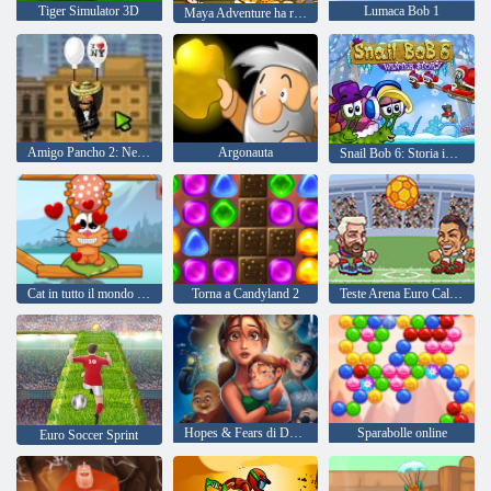
Tiger Simulator 3D
Lumaca Bob 1
Maya Adventure ha rimasterizzato
Amigo Pancho 2: New York Party
Argonauta
Snail Bob 6: Storia invernale
Cat in tutto il mondo - Alpine Lakes
Torna a Candyland 2
Teste Arena Euro Calcio
Hopes & Fears di Delicious Emily
Sparabolle online
Euro Soccer Sprint