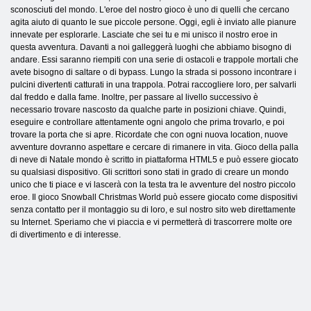
sconosciuti del mondo. L'eroe del nostro gioco è uno di quelli che cercano
agita aiuto di quanto le sue piccole persone. Oggi, egli è inviato alle pianure
innevate per esplorarle. Lasciate che sei tu e mi unisco il nostro eroe in
questa avventura. Davanti a noi galleggerà luoghi che abbiamo bisogno di
andare. Essi saranno riempiti con una serie di ostacoli e trappole mortali che
avete bisogno di saltare o di bypass. Lungo la strada si possono incontrare i
pulcini divertenti catturati in una trappola. Potrai raccogliere loro, per salvarli
dal freddo e dalla fame. Inoltre, per passare al livello successivo è
necessario trovare nascosto da qualche parte in posizioni chiave. Quindi,
eseguire e controllare attentamente ogni angolo che prima trovarlo, e poi
trovare la porta che si apre. Ricordate che con ogni nuova location, nuove
avventure dovranno aspettare e cercare di rimanere in vita. Gioco della palla
di neve di Natale mondo è scritto in piattaforma HTML5 e può essere giocato
su qualsiasi dispositivo. Gli scrittori sono stati in grado di creare un mondo
unico che ti piace e vi lascerà con la testa tra le avventure del nostro piccolo
eroe. Il gioco Snowball Christmas World può essere giocato come dispositivi
senza contatto per il montaggio su di loro, e sul nostro sito web direttamente
su Internet. Speriamo che vi piaccia e vi permetterà di trascorrere molte ore
di divertimento e di interesse.