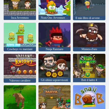
Inca Avventura
Nom Om: Avventure invernali
Il mio libro di avventura 2
Cowboys vs marziani
Ninja Ranmaru
Miniera d'oro
Gli ultimi sopravvissuti
Bob il ladro 4
Valoroso cavaliere