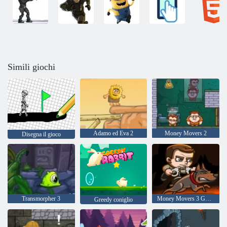
Simili giochi
Adamo ed Eva 2
Money Movers 2
Disegna il gioco
Transmorpher 3
Money Movers 3 Guard Duty
Greedy coniglio