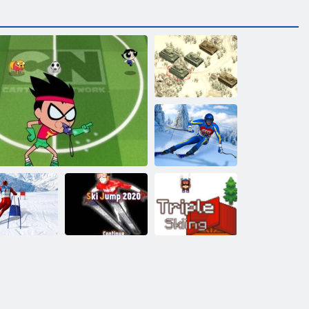
1941 Fronte
congelato
Scarica di sci
ulatore di sci
Salto da sci
slalom
Toon Cup 2016
2020
Triplo Sci 2D