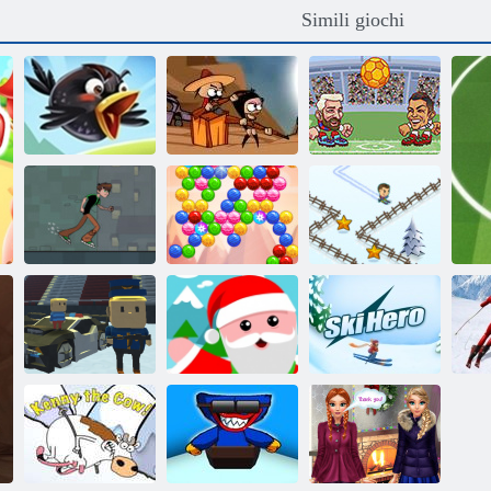
Simili giochi
Zombie non
Teste Arena
Crazy Birds 2
possono saltare
Euro Calcio
Ben 10 di
correre
Sparabolle
sotterraneo
online
Groovy sci
Salto di salto di
Sim
Kogama!!
Babbo Natale
Eroe di sci