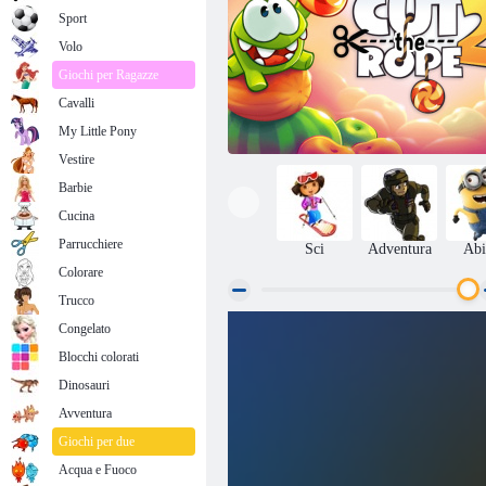
Sport
Volo
Giochi per Ragazze
Cavalli
My Little Pony
Vestire
Barbie
Cucina
Parrucchiere
Sci
Adventura
Abi
Colorare
Trucco
Congelato
Nom Om 2
Blocchi colorati
Dinosauri
Avventura
Giochi per due
Acqua e Fuoco