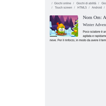
Giochi online
Giochi di abilità
Gio
Touch screen
HTML5
Android
Nom Om: Av
Winter Adven
Poco sciatore è an
agitata e rapidame
Sensazione di correre di yeti
neve. Per il rinforzo, in modo da avere il tem