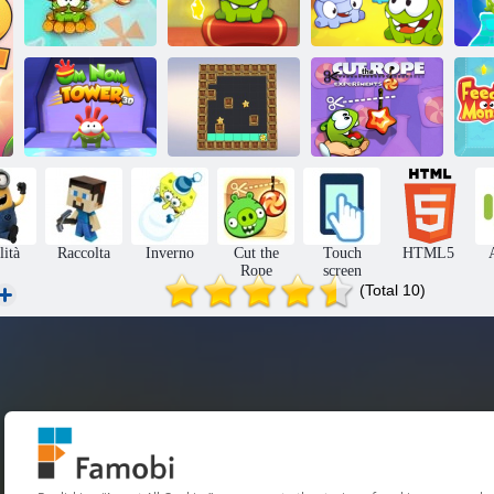
Nom Om: Time
Nom Om:
Ta
Travel
esperimenti
Taglia la corda 2
Taglia gli
Om nom -tower
Color Maze Star
esperimenti della
Da
3d
Search
corda
a
lità
Raccolta
Inverno
Cut the
Touch
HTML5
Rope
screen
(Total 10)