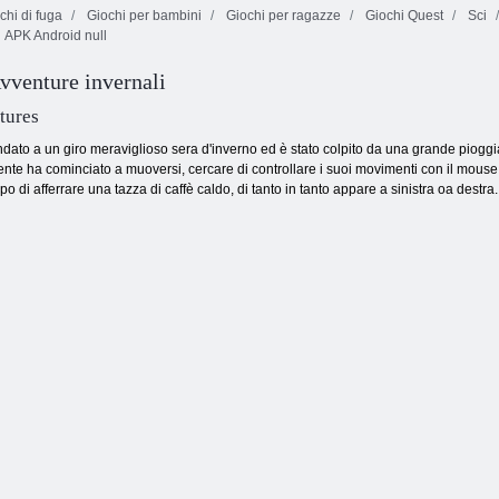
chi di fuga
Giochi per bambini
Giochi per ragazze
Giochi Quest
Sci
APK Android null
Kenny la mucca
Sci di papavero
Sorelle Day Out
venture invernali
tures
dato a un giro meraviglioso sera d'inverno ed è stato colpito da una grande pioggia 
nte ha cominciato a muoversi, cercare di controllare i suoi movimenti con il mouse, 
po di afferrare una tazza di caffè caldo, di tanto in tanto appare a sinistra oa destra.