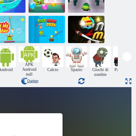
glia la corda:
Gara di corsa
magia
Om nomina
Nommy
i da mangiare
Tagliare la corda
APK
l mio mostro
2026
Ninja Miner 2
Android
Android
Calcio
Spazio
Giochi di
Parcheggio
null
zombie
Darker