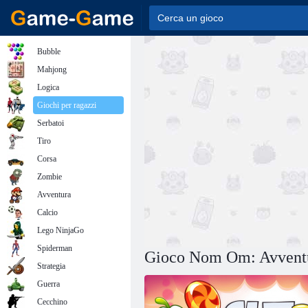
Bubble
Mahjong
Logica
Giochi per ragazzi
Serbatoi
Tiro
Corsa
Zombie
Avventura
Calcio
Lego NinjaGo
Spiderman
Gioco Nom Om: Avventu
Strategia
Guerra
Cecchino