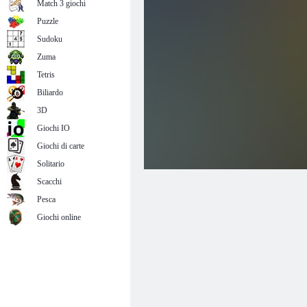
Match 3 giochi
Puzzle
Sudoku
Zuma
Tetris
Biliardo
3D
Giochi IO
Giochi di carte
Solitario
Scacchi
Pesca
Giochi online