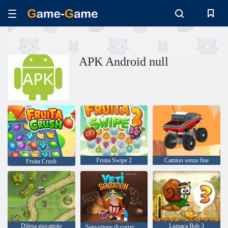
APK Android null
Fruita Swipe 2
Camion senza fine
Fruita Crush
Difesa giocattolo
Lumaca Bob 3
Sensazione di correre di yeti