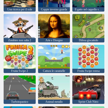
Una ricerca per il sole
Coppie inverno guarda
Il gatto nel cappello sa molto su quella! tempo di camp
Zombies non salta 2
Arte e Disegno
Difesa giocattolo
Fruita Swipe 2
Cattura le caramelle
Fruita Swipe estesa
Turbotopastico
Animal metallo
Sprint Club Nitro