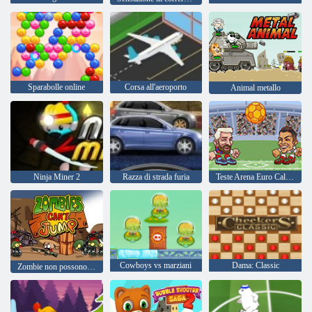
Sparabolle online
Corsa all'aeroporto
Animal metallo
Ninja Miner 2
Razza di strada furia
Teste Arena Euro Calcio
Cowboys vs marziani
Dama: Classic
Zombie non possono saltare