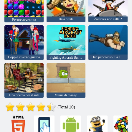
Baia pirata
Zombies non salta 2
Pecore avventura
Coppie inverno guarda
Dan pericoloso: La leggenda dei pesci dei sette mari
Fighting Aircraft Battaglia
Una ricerca per il sole
Mania di mango
(Total 10)