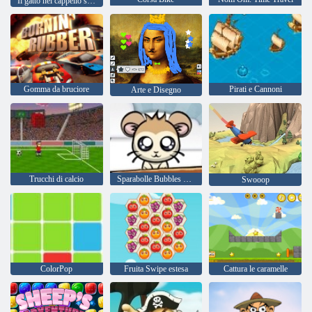
Il gatto nel cappello sa molto su quella! tempo di camp
Gomma da bruciore
Pirati e Cannoni
Arte e Disegno
Trucchi di calcio
Sparabolle Bubbles Hamster
Swooop
ColorPop
Fruita Swipe estesa
Cattura le caramelle