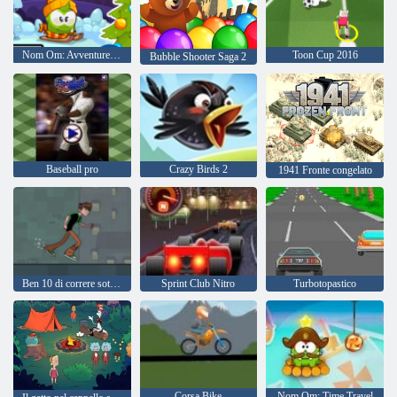
Nom Om: Avventure invernali
Toon Cup 2016
Bubble Shooter Saga 2
Baseball pro
Crazy Birds 2
1941 Fronte congelato
Ben 10 di correre sotterraneo
Sprint Club Nitro
Turbotopastico
Corsa Bike
Nom Om: Time Travel