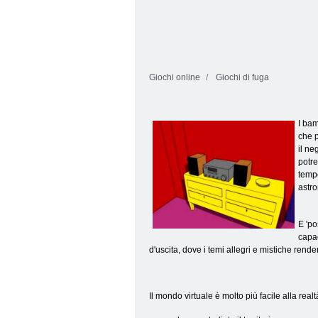
Giochi online
Giochi di fuga
I bam
che p
il ne
potre
tempe
astr
E 'po
capac
d'uscita, dove i temi allegri e mistiche rende
Il mondo virtuale è molto più facile alla realt