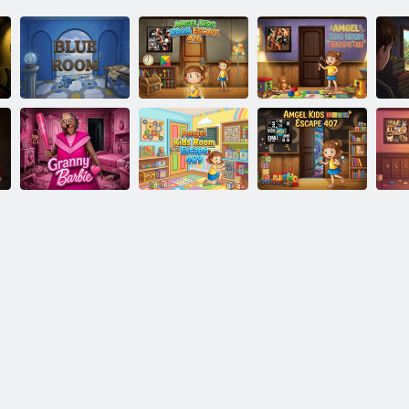
Cameretta per
Cameretta per
bambini Amgel
bambini Amgel
Camera Blu
Escape 416
Escape 415
Cameretta per
Cameretta per
C
bambini Amgel
bambini Amgel
ba
Nonna Barbie
Escape 409
Escape 407