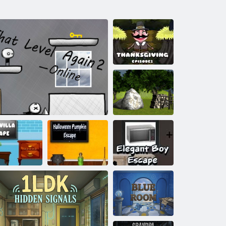
Thanksgiving
Episode2
Foresta di
Villaggio Di
Fuga Episodio 2
ga dalla villa
Fuga di zucca di
Fuga elegante
blu
That Level Again 2-Online
Halloween
del ragazzo