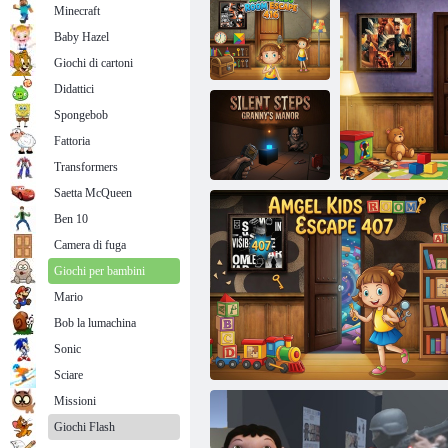
Minecraft
Baby Hazel
Giochi di cartoni
Didattici
Spongebob
Cameretta per
bambini Amgel
Fattoria
Escape 416
Solitude Duck Escape
Transformers
Saetta McQueen
Ben 10
Passi silenziosi -
Il maniero della
Camera di fuga
nonna
Giochi per bambini
Mario
Bob la lumachina
Sonic
Cameretta per b
Sciare
Missioni
Giochi Flash