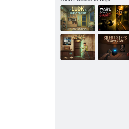
1LDK Segnali
nascosti
Fuga da Brainrot
Passi silenziosi -
Amgel Easy
Il maniero della
Room Fuga 385
nonna