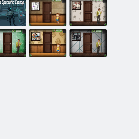
Cameretta per
Cameretta per
bambini Amgel
bambini Amgel
Escape 354
Escape 353
Fuga
Cameretta per
all'astronave
bambini Amgel
Amgel Easy
a 332
Nautilus
Escape 352
Room Fuga 327
Amgel Kids
Amgel Easy
Room Escape
Amgel Easy
om Fuga 325
349
Room Fuga 324