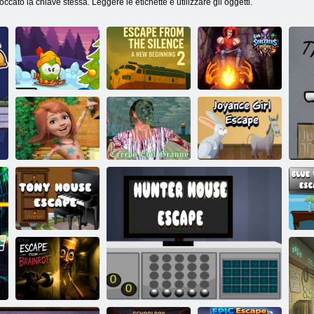
loccato la chiave stessa. Leggere le etichette e utilizzare gli oggetti.
Nom Om:
Escape From
Avventure
The Silence 2 un
Rifugio degli
invernali
nuovo inizio
stregoni
100 porte giochi
Nonna malvagia
GIOCCIA
di fuga da scuola
inquietante
GIURN ESCA
Tony House
Fu
Escape