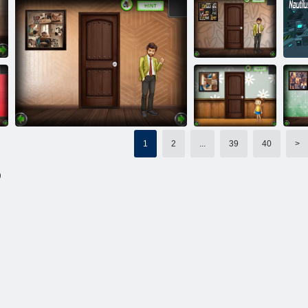
Cameretta per
Amgel Easy
bambini Amgel
Room Escape
Escape 355
Fuga mattutina
330
Amgel Easy
d
Room Fuga 328
Amgel Easy Room Fug
1
2
...
39
40
>
Cameretta per
bambini Amgel
)
Escape 350
Ro
Amgel Easy Room Fuga 329