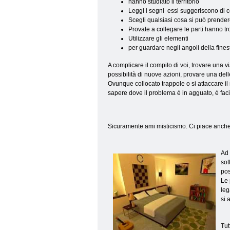
hanno studiato il territorio
Leggi i segni essi suggeriscono di c
Scegli qualsiasi cosa si può prende
Provate a collegare le parti hanno tr
Utilizzare gli elementi
per guardare negli angoli della fines
A complicare il compito di voi, trovare una v
possibilità di nuove azioni, provare una dell
Ovunque collocato trappole o si attaccare il 
sapere dove il problema è in agguato, è faci
Sicuramente ami misticismo. Ci piace anche q
Ad 
sot
pos
Le 
leg
si 
Tut