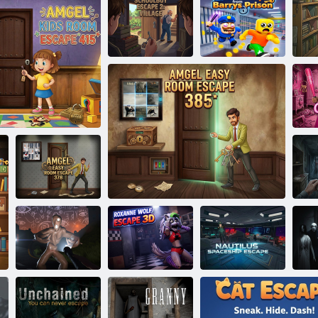
Fuga da Brainrot
Fuga dallo
Fuga EPICA
scolaro 2:
dalla prigione di
Villaggio
Hunter House Escape
Barrys
N
Amgel Easy
ambini Amgel Escape 415
Room Fuga 378
Fuga
Esci dalle stanze
Roxanne Wolf:
dall'astronave