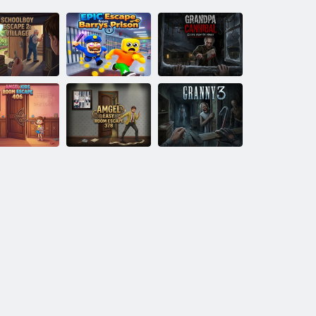
Fuga dallo
Fuga EPICA
Nonno
scolaro 2:
dalla prigione di
Cannibale: Fuga
Villaggio
Barrys
dal Maniaco
ameretta per
mbini Amgel
Amgel Easy
Escape 406
Room Fuga 378
Nonna 3