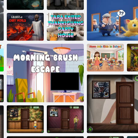
sul retro:
Fuga 3D
Amgel Easy Room Fuga 385
Nautilus
Senza catene:
non puoi mai
scappare
Nonna
Tara è uscita
dalla casa delle
Nonna a Obby
feste del
World
Ringraziamento
La mamma si
Wa
unisce ai
da
bambini a scuola
Fuga del gatto