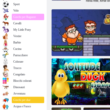
nella rete, forse b
Sport
Volo
Giochi per Ragazze
Cavalli
My Little Pony
Vestire
Barbie
Cucina
Parrucchiere
Colorare
Trucco
Congelato
Blocchi colorati
Dinosauri
Avventura
Money Movers 1
Giochi per due
Acqua e Fuoco