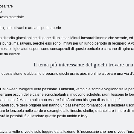
osa fare
re
ovato materiale
tra, sotto divani e armadi, porte aperte
ia d'uscita giochi online dispone di un timer. Minuti inesorabilmente che scende, ed 
e punte, ma salvarli, perché essi sono limitati per un lungo periodo di recupero. A v
mostro. I giocatori esperti sono consapevoli di questo pericolo e cercano di agire co
le da evitare.
Il tema più interessante del giochi trovare una 
ueste storie, e abbiamo preparato giochi gratis giochi online a trovare una via d'usc
Halloween svolgersi vera passione. Fantasmi, vampiri e zombie vogliono tra le per
terranei oscuri delle catene scricchiolanti si muovono scheletri, ragni tessono le loro
to di notte? Ma ora nulla può essere fatto Abbiamo bisogno di uscire di più.
pareti scure delle prigioni non hanno un passatempo romantico, e si desidera uscir
are le lenzuola nelle corde e spranghe alle finestre strette, smantellare il muro di
avrà la possibilità di lasciare questo posto umido e icky.
tavia, a volte si vuole solo fuggire dalla lezione. E 'necessario che non si vede l'in