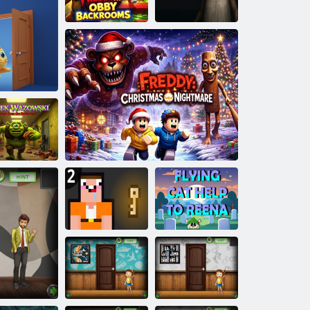
Nonna 4
Freddy all'Obby
Incubo di Natale
Backrooms
Amgel Easy Room Fuga 371
della nonna
Shrek
zowski: Fuga
lle stanze sul
retro
Noob: Jailbreak
Gatto volante
2
L'incubo di Freddy Natale
aiuta Reena