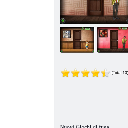
Cameretta per
bambini Amgel
Amgel Easy
(Total 13
Escape 351
Amgel Easy Room Fuga 331
Room Fuga 326
Nuovi Giochi di fuga