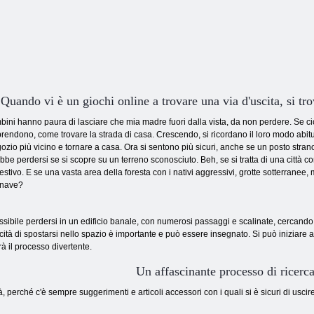
Quando vi è un giochi online a trovare una via d'uscita, si tr
bini hanno paura di lasciare che mia madre fuori dalla vista, da non perdere. Se c
rendono, come trovare la strada di casa. Crescendo, si ricordano il loro modo abitua
gozio più vicino e tornare a casa. Ora si sentono più sicuri, anche se un posto str
bbe perdersi se si scopre su un terreno sconosciuto. Beh, se si tratta di una città co
stivo. E se una vasta area della foresta con i nativi aggressivi, grotte sotterranee
onave?
ssibile perdersi in un edificio banale, con numerosi passaggi e scalinate, cercando per
ità di spostarsi nello spazio è importante e può essere insegnato. Si può iniziare a 
rà il processo divertente.
Un affascinante processo di ricerc
à, perché c'è sempre suggerimenti e articoli accessori con i quali si è sicuri di uscire 