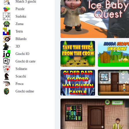
Match 3 giochi
Puzzle
Sudoku
Zuma
Cameretta per bambini Amgel Escape 407
Tetris
Biliardo
3D
Giochi IO
Giochi di carte
Solitario
Scacchi
Hooda Fuga
Pesca
Salva i semi dal
dall'Ucraina
corvo
Ice Baby Quest
2025
Giochi online
Una coppia di
anziani è
scappata dal
Cameretta per
castello di
bambini Amgel
Halloween
Escape 356