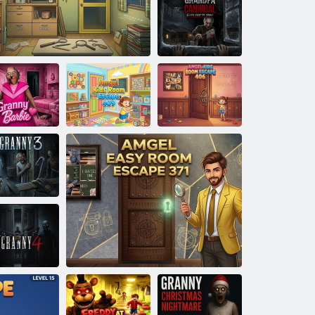
Camera Blu
Nonno
Cannibale: Fuga
dal Maniaco
Cameretta per
Cameretta per
bambini Amgel
bambini Amgel
onna Barbie
1LDK Segnali nascosti
Escape 409
Escape 406
Nonna 3