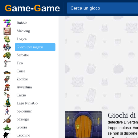
Bubble
Mahjong
Logica
Giochi per ragazzi
Serbatoi
Tiro
Corsa
Zombie
Avventura
Calcio
Lego NinjaGo
Spiderman
Giochi di
Strategia
detective Diverten
Guerra
troppo noioso. Vor
se non si dispone 
Cecchino