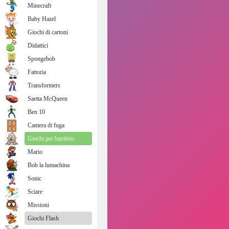
Minecraft
Baby Hazel
Giochi di cartoni
Didattici
Spongebob
Fattoria
Transformers
Saetta McQueen
Ben 10
Camera di fuga
Giochi per bambini
Mario
Bob la lumachina
Sonic
Sciare
Missioni
Giochi Flash