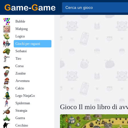
Bubble
Mahjong
Logica
Giochi per ragazzi
Serbatoi
Tiro
Corsa
Zombie
Avventura
Calcio
Lego NinjaGo
Spiderman
Gioco Il mio libro di av
Strategia
Guerra
Cecchino