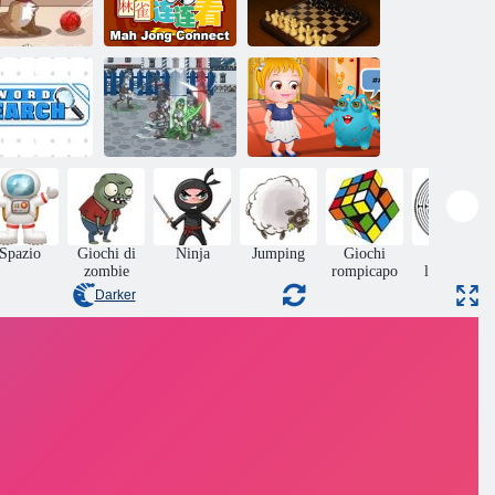
Master
Mahjong
Multiplayer di
Kitty Bolle
Connect
scacchi
Baby Hazel
erca di parole
Feudalesimo 3
Alien amico
Spazio
Giochi di
Ninja
Jumping
Giochi
Giochi
zombie
rompicapo
labirinto
Darker