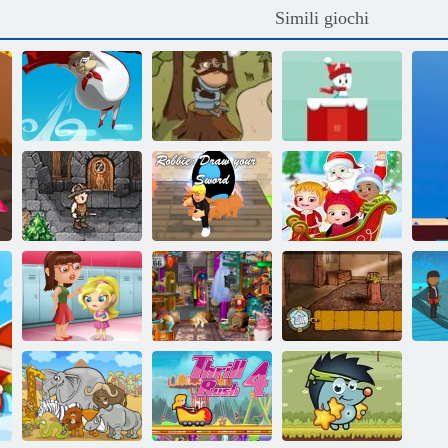
Simili giochi
Snowball
Pompino
Stray Cavaliere
Christmas World
Baby Hazel
Robbie: disegna
Sorpresa di
RPG tascabile
la tua spada
Natale
Scuola di gioco
Piccolo negozio
Gli Spiriti di
Slacking
di tesori
Kelley Famiglia