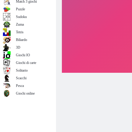
Match 3 giochi
Puzzle
Sudoku
Zuma
Tetris
Biliardo
3D
Giochi IO
Giochi di carte
Solitario
Scacchi
Pesca
Giochi online