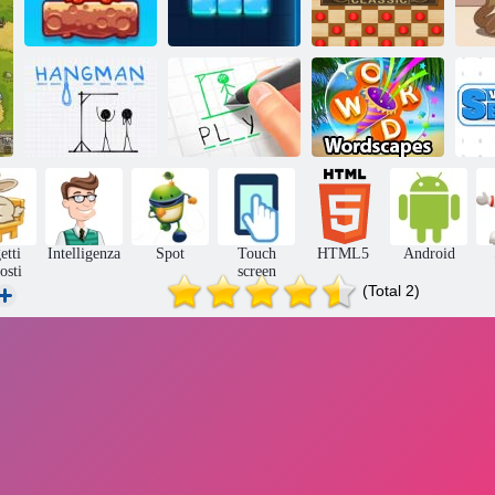
Mondiale Misto:
Weekend
Tetra
Dama: Classic
Boia
Boia
Wordscapes
Ric
etti
Intelligenza
Spot
Touch
HTML5
Android
osti
screen
(Total 2)