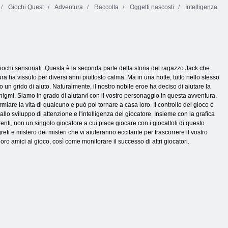
Giochi Quest
Adventura
Raccolta
Oggetti nascosti
Intelligenza
chi sensoriali. Questa è la seconda parte della storia del ragazzo Jack che
ra ha vissuto per diversi anni piuttosto calma. Ma in una notte, tutto nello stesso
un grido di aiuto. Naturalmente, il nostro nobile eroe ha deciso di aiutare la
 enigmi. Siamo in grado di aiutarvi con il vostro personaggio in questa avventura.
rmiare la vita di qualcuno e può poi tornare a casa loro. Il controllo del gioco è
llo sviluppo di attenzione e l'intelligenza del giocatore. Insieme con la grafica
, non un singolo giocatore a cui piace giocare con i giocattoli di questo
ti e mistero dei misteri che vi aiuteranno eccitante per trascorrere il vostro
oro amici al gioco, così come monitorare il successo di altri giocatori.