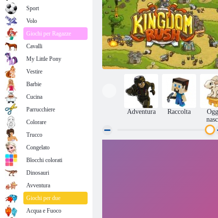
Sport
Volo
Giochi per Ragazze
Cavalli
My Little Pony
Vestire
Barbie
Cucina
Parrucchiere
Adventura
Raccolta
Ogg
nasc
Colorare
Trucco
Congelato
Kingdom Rush
Blocchi colorati
Dinosauri
Avventura
Giochi per due
Acqua e Fuoco