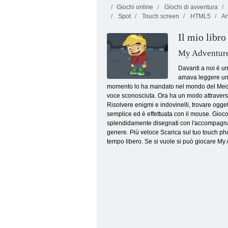
Giochi online
Giochi di avventura
Spot
Touch screen
HTML5
An
Il mio libro
My Adventur
Davanti a noi è u
amava leggere una 
Find The Candy: Inverno
momento lo ha mandato nel mondo del Medioevo
voce sconosciuta. Ora ha un modo attraverso i
Risolvere enigmi e indovinelli, trovare oggett
semplice ed è effettuata con il mouse. Gioco 
splendidamente disegnati con l'accompagname
genere. Più veloce Scarica sul tuo touch phon
tempo libero. Se si vuole si può giocare My A