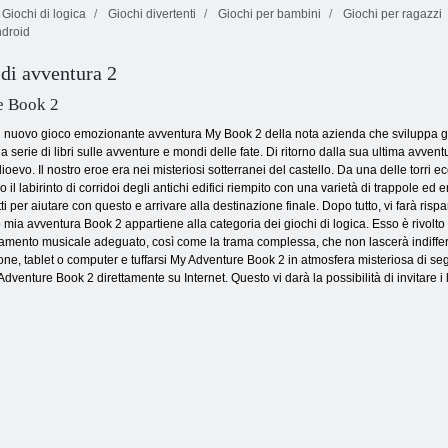
Giochi di logica
Giochi divertenti
Giochi per bambini
Giochi per ragazzi
droid
Trova 10
differenze
Thrill Rush 4
Mele Sboschik
 di avventura 2
e Book 2
n nuovo gioco emozionante avventura My Book 2 della nota azienda che sviluppa gio
serie di libri sulle avventure e mondi delle fate. Di ritorno dalla sua ultima avventu
. Il nostro eroe era nei misteriosi sotterranei del castello. Da una delle torri eco 
l labirinto di corridoi degli antichi edifici riempito con una varietà di trappole ed
i per aiutare con questo e arrivare alla destinazione finale. Dopo tutto, vi farà rispa
mia avventura Book 2 appartiene alla categoria dei giochi di logica. Esso è rivolto a
nto musicale adeguato, così come la trama complessa, che non lascerà indifferenti
e, tablet o computer e tuffarsi My Adventure Book 2 in atmosfera misteriosa di segre
dventure Book 2 direttamente su Internet. Questo vi darà la possibilità di invitare i l