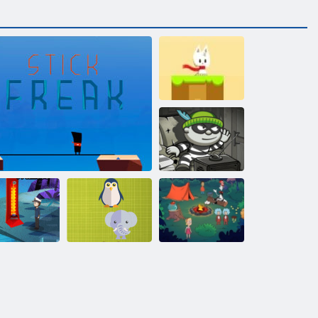
Snowball
mondo
Bob il ladro H5
Il gatto nel
cappello sa
Qual è
molto su quella!
Bayou Isola
Stick Freak
quell'animale
tempo di camp