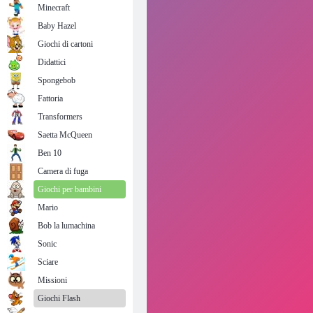
Minecraft
Baby Hazel
Giochi di cartoni
Didattici
Spongebob
Fattoria
Transformers
Saetta McQueen
Ben 10
Camera di fuga
Giochi per bambini
Mario
Bob la lumachina
Sonic
Sciare
Missioni
Giochi Flash