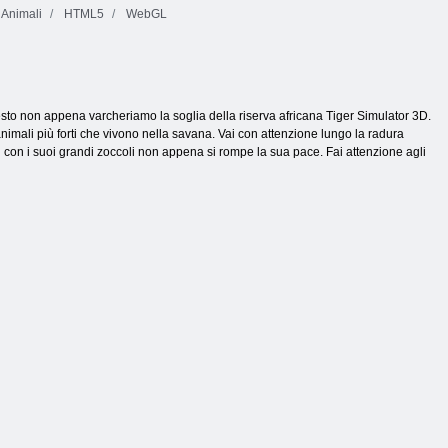
Animali
HTML5
WebGL
uesto non appena varcheriamo la soglia della riserva africana Tiger Simulator 3D.
imali più forti che vivono nella savana. Vai con attenzione lungo la radura
ti con i suoi grandi zoccoli non appena si rompe la sua pace. Fai attenzione agli