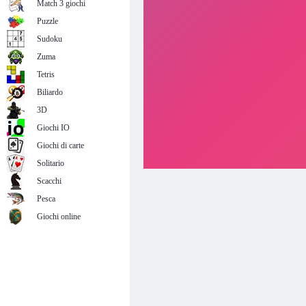
Match 3 giochi
Puzzle
Sudoku
Zuma
Tetris
Biliardo
3D
Giochi IO
Giochi di carte
Solitario
Scacchi
Pesca
Giochi online