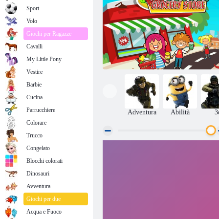
Sport
Volo
Giochi per Ragazze
Cavalli
My Little Pony
Vestire
Barbie
Cucina
Parrucchiere
Adventura
Abilità
3
Colorare
Trucco
Congelato
Fai finta di fare la spesa
Blocchi colorati
Dinosauri
Avventura
Giochi per due
Acqua e Fuoco