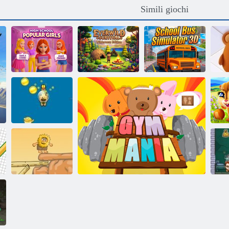
Simili giochi
Ragazze
Sopravvivenza
popolari delle
nella natura
Simulatore di
scuole superiori
eterna
scuolabus 3D
L
Immersione da
cagnolino
Mo
Adamo ed Eva 2