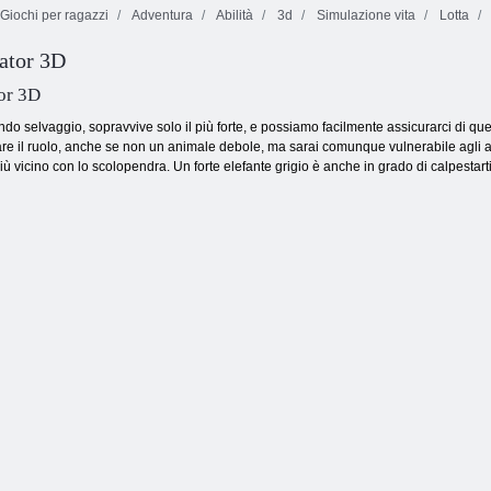
Giochi per ragazzi
Adventura
Abilità
3d
Simulazione vita
Lotta
ator 3D
Mania da ginnastica
or 3D
ndo selvaggio, sopravvive solo il più forte, e possiamo facilmente assicurarci di q
are il ruolo, anche se non un animale debole, ma sarai comunque vulnerabile agli an
più vicino con lo scolopendra. Un forte elefante grigio è anche in grado di calpestar