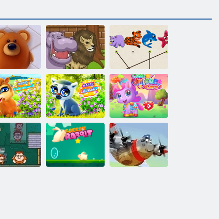
Pinball at the
Partita The
inee animali
Zoo
Animal
Happy
Care di unicorno
Chipmunk
Lemure felici
carina
ney Movers
2
Greedy coniglio
Pilota Eroico