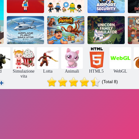
Simulatore di
Toca Boca Vita
Sicurezza
del
sicurezza
cittadina
aeroportuale
Simulatore di
Pe
Simulatore di
Sono una
famiglia di
pr
volo aereo EVO
scimmia
unicorni
d
Simulazione
Lotta
Animali
HTML5
WebGL
vita
(Total 8)