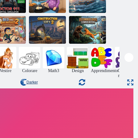
Simulatore
Bloom Within:
l'ospedale del
un simulatore di
Simulatore di
Dottor 911
vita
navi
rnottamento e
ima colazione
Città di
Simulatore di
2
costruzione 2
cani definitivo
Vestire
Colorare
Math3
Design
Apprendimento
Giochi di
memoria
Darker