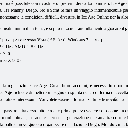
entura è possibile con i vostri eroi preferiti dei cartoni animati. Ice Age
a. Tra Manny, Diego, Sid e Scrat Si farà un viaggio indimenticabile pas
 nonostante le condizioni difficili, divertirsi in Ice Age Online per la glor
equisiti minimi di sistema, e si può iniziare tranquillamente a giocare il 
/
Vista
(
SP
1) /
di Windows
7
[_12_ ] di Windows
[ _36_]
 2
GHz
/ AMD 2. 8
GHz
r 3. 0
irectX
9. 0
c
e la registrazione Ice Age. Creando un account, è necessario riporta
ce Age richiede di mettere un segno di spunta nella conferma di accettaz
 a notizie interessanti. Voi volete essere informati su tutte le novità! Tan
i passare attraverso tutto ciò che prima poteva vedere solo come un os
artoni animati, ma anche la vecchia generazione che ama trascorrere 
olla palle di neve gioco o organizzare distillazione Diego. Mondo virtua