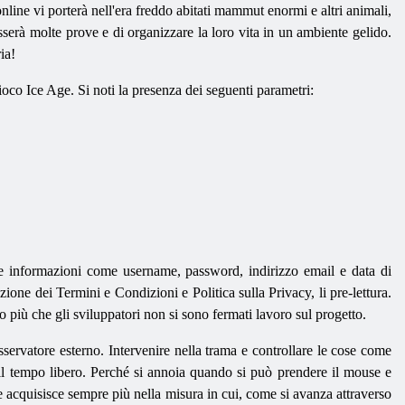
 online vi porterà nell'era freddo abitati mammut enormi e altri animali,
serà molte prove e di organizzare la loro vita in un ambiente gelido.
ia!
gioco Ice Age. Si noti la presenza dei seguenti parametri:
re informazioni come username, password, indirizzo email e data di
ione dei Termini e Condizioni e Politica sulla Privacy, li pre-lettura.
to più che gli sviluppatori non si sono fermati lavoro sul progetto.
servatore esterno. Intervenire nella trama e controllare le cose come
il tempo libero. Perché si annoia quando si può prendere il mouse e
le acquisisce sempre più nella misura in cui, come si avanza attraverso