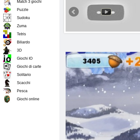
Match 3 giochi
Puzzle
Sudoku
Zuma
Tetris
Biliardo
3D
Giochi IO
Giochi di carte
Solitario
Scacchi
Pesca
Giochi online