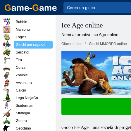
Bubble
Ice Age online
Mahjong
Nomi alternativi: Ice Age online
Logica
Giochi online
Giochi MMORPG online
Giochi per ragazzi
Serbatoi
Tiro
Corsa
Zombie
Avventura
Calcio
Lego NinjaGo
Spiderman
Strategia
Guerra
Gioco Ice Age - una società di proge
Cecchino