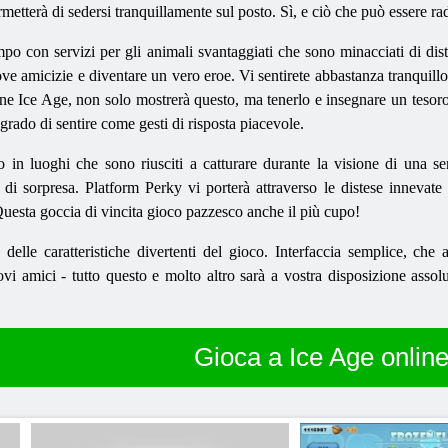
metterà di sedersi tranquillamente sul posto. Sì, e ciò che può essere rad
 con servizi per gli animali svantaggiati che sono minacciati di distr
e amicizie e diventare un vero eroe. Vi sentirete abbastanza tranquillo 
ine Ice Age, non solo mostrerà questo, ma tenerlo e insegnare un tesoro 
grado di sentire come gesti di risposta piacevole.
o in luoghi che sono riusciti a catturare durante la visione di una
 di sorpresa. Platform Perky vi porterà attraverso le distese innevate e
Questa goccia di vincita gioco pazzesco anche il più cupo!
lle caratteristiche divertenti del gioco. Interfaccia semplice, che 
 amici - tutto questo e molto altro sarà a vostra disposizione assolut
Gioca a Ice Age onlin