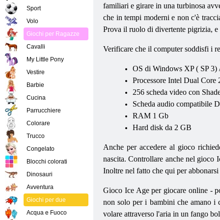
familiari e girare in una turbinosa avv
Sport
che in tempi moderni e non c'è tracci
Volo
Prova il ruolo di divertente pigrizia, e
Giochi per Ragazze
Cavalli
Verificare che il computer soddisfi i r
My Little Pony
OS
di Windows
XP
(
SP
3) 
Vestire
Processore
Intel Dual Core
Barbie
256 scheda video con Shade
Cucina
Scheda audio compatibile
D
Parrucchiere
RAM 1
Gb
Colorare
Hard disk da 2 GB
Trucco
Anche per accedere al gioco richied
Congelato
nascita. Controllare anche nel gioco I
Blocchi colorati
Inoltre nel fatto che qui per abbonarsi
Dinosauri
Avventura
Gioco Ice Age per giocare online - po
Giochi per due
non solo per i bambini che amano i c
Acqua e Fuoco
volare attraverso l'aria in un fango b