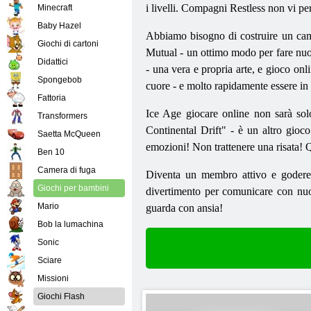
i livelli. Compagni Restless non vi per
Minecraft
Baby Hazel
Abbiamo bisogno di costruire un campo
Giochi di cartoni
Mutual - un ottimo modo per fare nuov
Didattici
- una vera e propria arte, e gioco onl
Spongebob
cuore - e molto rapidamente essere in 
Fattoria
Ice Age giocare online non sarà sol
Transformers
Continental Drift" - è un altro gioco
Saetta McQueen
emozioni! Non trattenere una risata! 
Ben 10
Camera di fuga
Diventa un membro attivo e godere de
Giochi per bambini
divertimento per comunicare con nuovi
Mario
guarda con ansia!
Bob la lumachina
Sonic
Sciare
Missioni
Giochi Flash