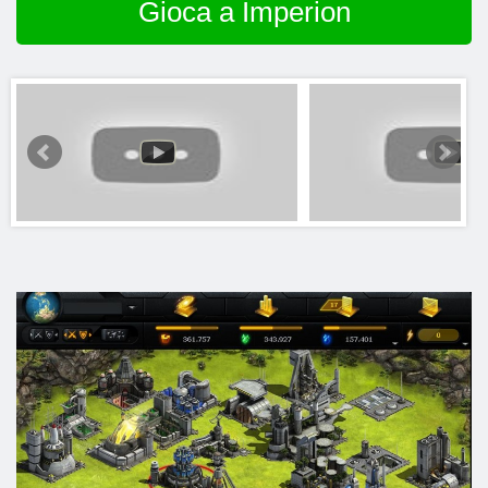
Gioca a Imperion