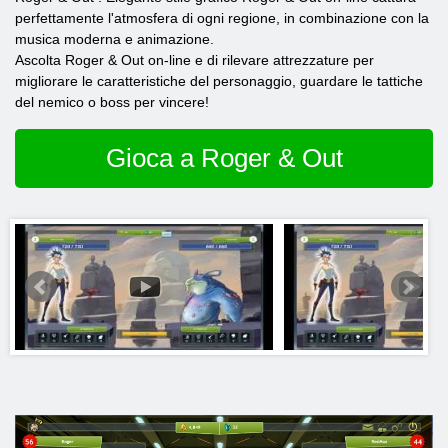
perfettamente l'atmosfera di ogni regione, in combinazione con la
musica moderna e animazione.
Ascolta Roger & Out on-line e di rilevare attrezzature per
migliorare le caratteristiche del personaggio, guardare le tattiche
del nemico o boss per vincere!
Gioca a Roger & Out