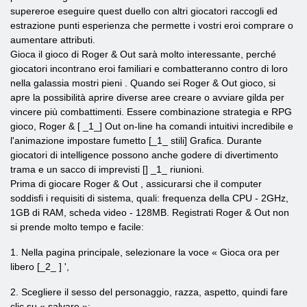
supereroe
eseguire
quest
duello
con altri giocatori
raccogli
ed
estrazione
punti esperienza che
permette
i vostri eroi
comprare
o
aumentare
attributi.
Gioca il gioco di Roger
&
Out sarà molto interessante,
perché
giocatori
incontrano
eroi familiari
e combatteranno contro di loro
nella galassia
mostri pieni
.
Quando sei Roger
&
Out
gioco, si
apre la possibilità
aprire
diverse aree
creare
o avviare
gilda
per
vincere più
combattimenti.
Essere
combinazione
strategia e
RPG
gioco, Roger
&
[ _1_] Out
on-line ha
comandi intuitivi
incredibile
e
l'animazione
impostare
fumetto
[_1_ stili]
Grafica.
Durante
giocatori di intelligence possono
anche godere di divertimento
trama e
un sacco di imprevisti
[] _1_ riunioni.
Prima di giocare
Roger
&
Out
, assicurarsi che il computer
soddisfi i requisiti di sistema, quali: frequenza della CPU - 2GHz,
1GB di RAM, scheda video - 128MB. Registrati
Roger
&
Out
non
si prende molto tempo e facile:
1. Nella pagina principale, selezionare la voce «
Gioca
ora
per
libero [_2_ ] ',
2. Scegliere il sesso del personaggio, razza, aspetto, quindi fare
clic su «
salvare
»;