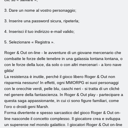
3. Dare un nome al vostro personaggio;
3. Inserire una password sicura, ripeterla;
4. Inserisci il tuo indirizzo e-mail valido;
5. Selezionare «
Registra
».
Roger
&
Out
on-line
- le avventure di un giovane mercenario che
combatte le forze delle tenebre in una galassia lontana lontana, o
con le forze della luce, da solo o con altri mercenari - a loro nave
gilda!
La resistenza è inutile, perché il gioco libero
Roger
&
Out
non
risparmia nessuno! In effetti, ogni MMORPG ei suoi personaggi
con le orecchie verdi, pelle blu, caschi neri - si tratta di un cliché
nel genere della fantascienza. In
Roger
&
Out
play - partecipare a
questa saga appassionante, in cui ci sono figure familiari, come
l'oro o droidi geni Marsh.
Forma divertente e spesso sarcastico del gioco
Roger
&
Out
on-
line
nasconde il concetto complesso. Il giocatore crea e sviluppa
un supereroe nel mondo galattico. I giocatori
Roger
&
Out
on-line