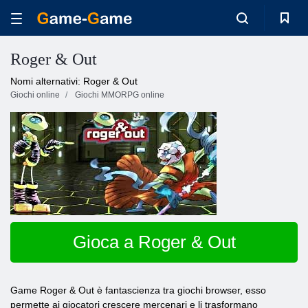
Roger & Out
Nomi alternativi: Roger & Out
Giochi online
Giochi MMORPG online
Gioca a Roger & Out
Game
Roger
&
Out
è
fantascienza tra giochi browser, esso
permette ai giocatori
crescere
mercenari
e li trasformano