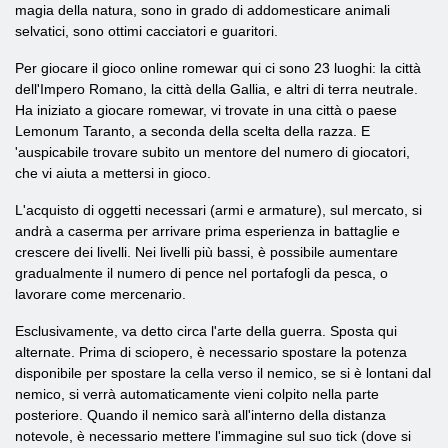
magia della natura, sono in grado di addomesticare animali
selvatici, sono ottimi cacciatori e guaritori.
Per giocare il gioco online romewar qui ci sono 23 luoghi: la città
dell'Impero Romano, la città della Gallia, e altri di terra neutrale.
Ha iniziato a giocare romewar, vi trovate in una città o paese
Lemonum Taranto, a seconda della scelta della razza. E
'auspicabile trovare subito un mentore del numero di giocatori,
che vi aiuta a mettersi in gioco.
L'acquisto di oggetti necessari (armi e armature), sul mercato, si
andrà a caserma per arrivare prima esperienza in battaglie e
crescere dei livelli. Nei livelli più bassi, è possibile aumentare
gradualmente il numero di pence nel portafogli da pesca, o
lavorare come mercenario.
Esclusivamente, va detto circa l'arte della guerra. Sposta qui
alternate. Prima di sciopero, è necessario spostare la potenza
disponibile per spostare la cella verso il nemico, se si è lontani dal
nemico, si verrà automaticamente vieni colpito nella parte
posteriore. Quando il nemico sarà all'interno della distanza
notevole, è necessario mettere l'immagine sul suo tick (dove si