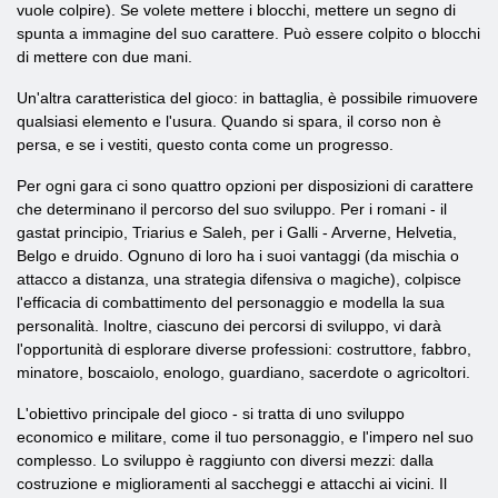
vuole colpire). Se volete mettere i blocchi, mettere un segno di
spunta a immagine del suo carattere. Può essere colpito o blocchi
di mettere con due mani.
Un'altra caratteristica del gioco: in battaglia, è possibile rimuovere
qualsiasi elemento e l'usura. Quando si spara, il corso non è
persa, e se i vestiti, questo conta come un progresso.
Per ogni gara ci sono quattro opzioni per disposizioni di carattere
che determinano il percorso del suo sviluppo. Per i romani - il
gastat principio, Triarius e Saleh, per i Galli - Arverne, Helvetia,
Belgo e druido. Ognuno di loro ha i suoi vantaggi (da mischia o
attacco a distanza, una strategia difensiva o magiche), colpisce
l'efficacia di combattimento del personaggio e modella la sua
personalità. Inoltre, ciascuno dei percorsi di sviluppo, vi darà
l'opportunità di esplorare diverse professioni: costruttore, fabbro,
minatore, boscaiolo, enologo, guardiano, sacerdote o agricoltori.
L'obiettivo principale del gioco - si tratta di uno sviluppo
economico e militare, come il tuo personaggio, e l'impero nel suo
complesso. Lo sviluppo è raggiunto con diversi mezzi: dalla
costruzione e miglioramenti al saccheggi e attacchi ai vicini. Il