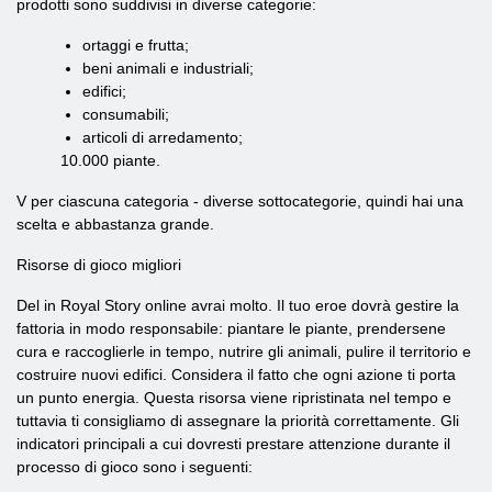
prodotti sono suddivisi in diverse categorie:
ortaggi e frutta;
beni animali e industriali;
edifici;
consumabili;
articoli di arredamento;
10.000 piante.
V per ciascuna categoria - diverse sottocategorie, quindi hai una
scelta e abbastanza grande.
Risorse di gioco migliori
Del in Royal Story online avrai molto. Il tuo eroe dovrà gestire la
fattoria in modo responsabile: piantare le piante, prendersene
cura e raccoglierle in tempo, nutrire gli animali, pulire il territorio e
costruire nuovi edifici. Considera il fatto che ogni azione ti porta
un punto energia. Questa risorsa viene ripristinata nel tempo e
tuttavia ti consigliamo di assegnare la priorità correttamente. Gli
indicatori principali a cui dovresti prestare attenzione durante il
processo di gioco sono i seguenti: