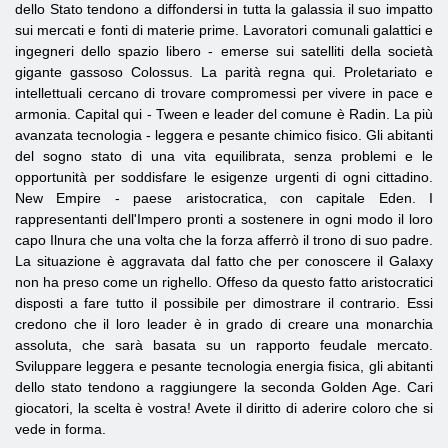
dello Stato tendono a diffondersi in tutta la galassia il suo impatto
sui mercati e fonti di materie prime. Lavoratori comunali galattici e
ingegneri dello spazio libero - emerse sui satelliti della società
gigante gassoso Colossus. La parità regna qui. Proletariato e
intellettuali cercano di trovare compromessi per vivere in pace e
armonia. Capital qui - Tween e leader del comune è Radin. La più
avanzata tecnologia - leggera e pesante chimico fisico. Gli abitanti
del sogno stato di una vita equilibrata, senza problemi e le
opportunità per soddisfare le esigenze urgenti di ogni cittadino.
New Empire - paese aristocratica, con capitale Eden. I
rappresentanti dell'Impero pronti a sostenere in ogni modo il loro
capo Ilnura che una volta che la forza afferrò il trono di suo padre.
La situazione è aggravata dal fatto che per conoscere il Galaxy
non ha preso come un righello. Offeso da questo fatto aristocratici
disposti a fare tutto il possibile per dimostrare il contrario. Essi
credono che il loro leader è in grado di creare una monarchia
assoluta, che sarà basata su un rapporto feudale mercato.
Sviluppare leggera e pesante tecnologia energia fisica, gli abitanti
dello stato tendono a raggiungere la seconda Golden Age. Cari
giocatori, la scelta è vostra! Avete il diritto di aderire coloro che si
vede in forma.