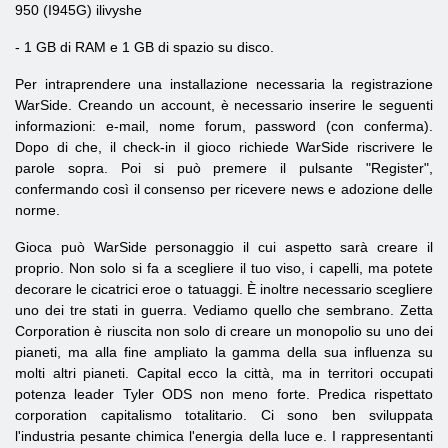
950 (I945G)
ilivyshe
-
1 GB di RAM e
1 GB di spazio su disco.
Per intraprendere una installazione necessaria la registrazione
WarSide. Creando un account, è necessario inserire le seguenti
informazioni: e-mail, nome forum, password (con conferma).
Dopo di che, il check-in il gioco richiede WarSide riscrivere le
parole sopra. Poi si può premere il pulsante "Register",
confermando così il consenso per ricevere news e adozione delle
norme.
Gioca può WarSide personaggio il cui aspetto sarà creare il
proprio. Non solo si fa a scegliere il tuo viso, i capelli, ma potete
decorare le cicatrici eroe o tatuaggi. È inoltre necessario scegliere
uno dei tre stati in guerra. Vediamo quello che sembrano. Zetta
Corporation è riuscita non solo di creare un monopolio su uno dei
pianeti, ma alla fine ampliato la gamma della sua influenza su
molti altri pianeti. Capital ecco la città, ma in territori occupati
potenza leader Tyler ODS non meno forte. Predica rispettato
corporation capitalismo totalitario. Ci sono ben sviluppata
l'industria pesante chimica l'energia della luce e. I rappresentanti