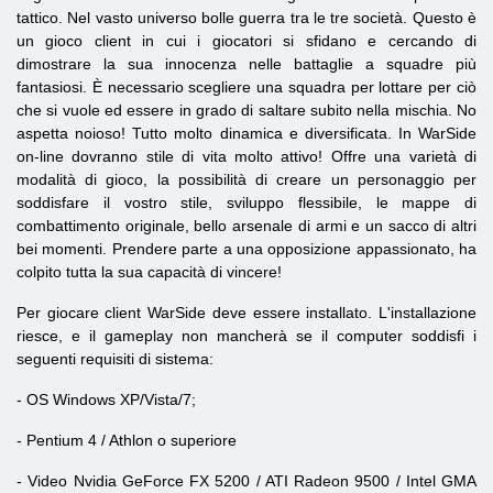
tattico.
Nel vasto universo bolle guerra tra le tre società.
Questo è
un gioco client in cui i giocatori si sfidano e cercando di
dimostrare la sua innocenza nelle battaglie a squadre più
fantasiosi. È necessario scegliere una squadra per lottare per ciò
che si vuole ed essere in grado di saltare subito nella mischia. No
aspetta noioso! Tutto molto dinamica e diversificata. In WarSide
on-line dovranno stile di vita molto attivo! Offre una varietà di
modalità di gioco, la possibilità di creare un personaggio per
soddisfare il vostro stile, sviluppo flessibile, le mappe di
combattimento originale, bello arsenale di armi e un sacco di altri
bei momenti. Prendere parte a una opposizione appassionato, ha
colpito tutta la sua capacità di vincere!
Per giocare client WarSide deve essere installato. L'installazione
riesce, e il gameplay non mancherà se il computer soddisfi i
seguenti requisiti di sistema:
- OS Windows XP/Vista/7;
- Pentium 4 / Athlon o superiore
-
Video
Nvidia GeForce FX 5200 / ATI Radeon 9500 / Intel GMA