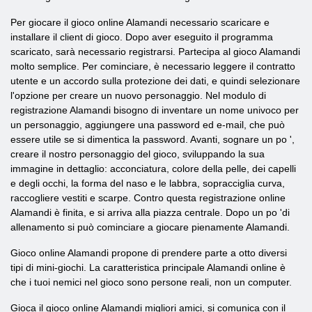
Per giocare il gioco online Alamandi necessario scaricare e
installare il client di gioco. Dopo aver eseguito il programma
scaricato, sarà necessario registrarsi. Partecipa al gioco Alamandi
molto semplice. Per cominciare, è necessario leggere il contratto
utente e un accordo sulla protezione dei dati, e quindi selezionare
l'opzione per creare un nuovo personaggio. Nel modulo di
registrazione Alamandi bisogno di inventare un nome univoco per
un personaggio, aggiungere una password ed e-mail, che può
essere utile se si dimentica la password. Avanti, sognare un po ',
creare il nostro personaggio del gioco, sviluppando la sua
immagine in dettaglio: acconciatura, colore della pelle, dei capelli
e degli occhi, la forma del naso e le labbra, sopracciglia curva,
raccogliere vestiti e scarpe. Contro questa registrazione online
Alamandi è finita, e si arriva alla piazza centrale. Dopo un po 'di
allenamento si può cominciare a giocare pienamente Alamandi.
Gioco online Alamandi propone di prendere parte a otto diversi
tipi di mini-giochi. La caratteristica principale Alamandi online è
che i tuoi nemici nel gioco sono persone reali, non un computer.
Gioca il gioco online Alamandi migliori amici, si comunica con il