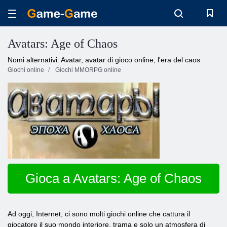
Avatars: Age of Chaos
Nomi alternativi: Avatar, avatar di gioco online, l'era del caos
Giochi online
Giochi MMORPG online
Gioca a Avatars: Age of Chaos
Ad oggi, Internet, ci sono molti giochi online che cattura il
giocatore il suo mondo interiore, trama e solo un atmosfera di