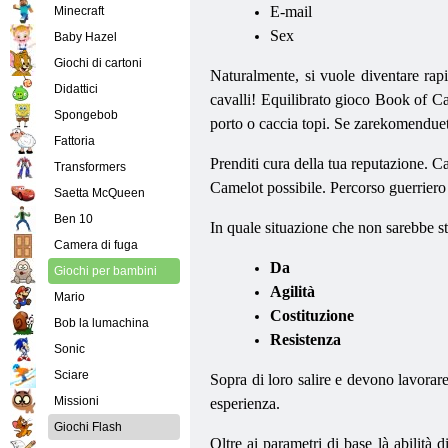
E-mail
Minecraft
Sex
Baby Hazel
Giochi di cartoni
Naturalmente, si vuole diventare rap
Didattici
cavalli! Equilibrato gioco Book of Ca
Spongebob
porto o caccia topi. Se zarekomenduete
Fattoria
Prenditi cura della tua reputazione. C
Transformers
Camelot possibile. Percorso guerriero
Saetta McQueen
Ben 10
In quale situazione che non sarebbe st
Camera di fuga
Da
Giochi per bambini
Agilità
Mario
Costituzione
Bob la lumachina
Resistenza
Sonic
Sciare
Sopra di loro salire e devono lavorar
Missioni
esperienza.
Giochi Flash
Oltre ai parametri di base là abilità