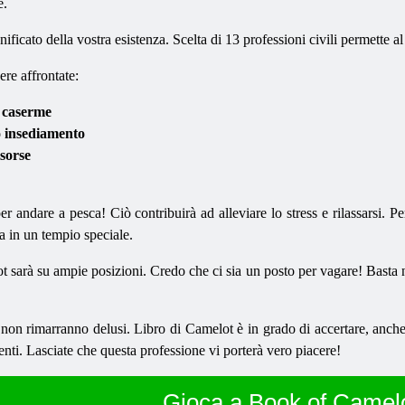
e.
gnificato della vostra esistenza. Scelta di 13 professioni civili permette
ere affrontate:
e caserme
o insediamento
isorse
per andare a pesca! Ciò contribuirà ad alleviare lo stress e rilassarsi. 
a in un tempio speciale.
 sarà su ampie posizioni. Credo che ci sia un posto per vagare! Basta 
ri non rimarranno delusi. Libro di Camelot è in grado di accertare, an
ti. Lasciate che questa professione vi porterà vero piacere!
Gioca a Book of Camel