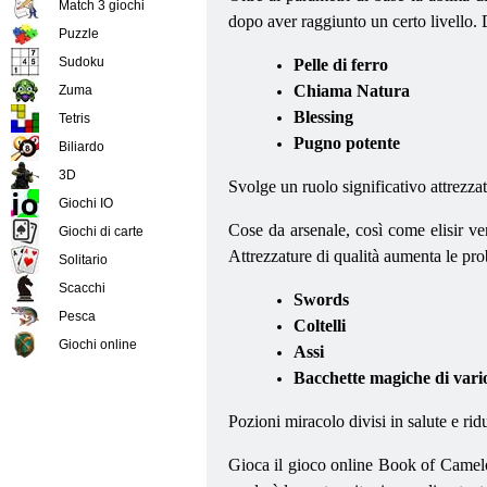
Match 3 giochi
dopo aver raggiunto un certo livello. D
Puzzle
Sudoku
Pelle di ferro
Chiama Natura
Zuma
Blessing
Tetris
Pugno potente
Biliardo
3D
Svolge un ruolo significativo attrezza
Giochi IO
Cose da arsenale, così come elisir v
Giochi di carte
Attrezzature di qualità aumenta le pro
Solitario
Scacchi
Swords
Pesca
Coltelli
Giochi online
Assi
Bacchette magiche di vario
Pozioni miracolo divisi in salute e rid
Gioca il gioco online Book of Camelot 