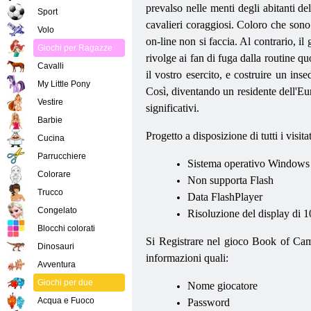
prevalso nelle menti degli abitanti d
Sport
cavalieri coraggiosi. Coloro che sono 
Volo
on-line non si faccia. Al contrario, i
Giochi per Ragazze
rivolge ai fan di fuga dalla routine q
Cavalli
il vostro esercito, e costruire un ins
My Little Pony
Così, diventando un residente dell'Eu
Vestire
significativi.
Barbie
Progetto a disposizione di tutti i visita
Cucina
Parrucchiere
Sistema operativo Windows
Colorare
Non supporta Flash
Trucco
Data FlashPlayer
Congelato
Risoluzione del display di 
Blocchi colorati
Si Registrare nel gioco Book of Cam
Dinosauri
informazioni quali:
Avventura
Giochi per due
Nome giocatore
Acqua e Fuoco
Password