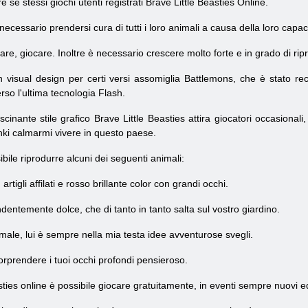
 se stessi giochi utenti registrati Brave Little Beasties Online.
necessario prendersi cura di tutti i loro animali a causa della loro capac
care, giocare. Inoltre è necessario crescere molto forte e in grado di ri
n visual design per certi versi assomiglia Battlemons, che è stato 
rso l'ultima tecnologia Flash.
cinante stile grafico Brave Little Beasties attira giocatori occasional
hki calmarmi vivere in questo paese.
ibile riprodurre alcuni dei seguenti animali:
artigli affilati
e
rosso brillante
color
con grandi occhi.
dentemente dolce, che di tanto in tanto salta sul vostro giardino.
imale, lui è sempre nella mia testa idee avventurose svegli.
sorprendere i tuoi occhi profondi pensieroso.
sties online è possibile giocare gratuitamente, in eventi sempre nuovi 