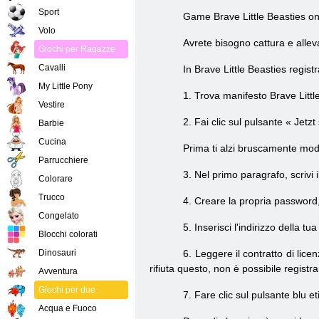
Sport
Game
Brave Little Beasties on
Volo
Avrete bisogno
cattura e
allev
Giochi per Ragazze
Cavalli
In Brave Little Beasties regis
My Little Pony
1. Trova manifesto Brave Littl
Vestire
2. Fai clic sul pulsante «
Jetzt
Barbie
Cucina
Prima ti alzi bruscamente modu
Parrucchiere
3. Nel primo paragrafo, scrivi 
Colorare
Trucco
4. Creare la propria password,
Congelato
5. Inserisci l'indirizzo della tu
Blocchi colorati
Dinosauri
6. Leggere il contratto di lice
rifiuta questo, non è possibile registra
Avventura
Giochi per due
7. Fare clic sul pulsante blu et
Acqua e Fuoco