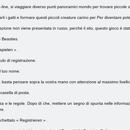
-line, si
viaggiare diverso
punti panoramici
mondo
per trovare
piccole 
arli i gatti
e formare
questi piccoli
creature carino per Per diventare
pot
trazione non viene presentata in russo, perché il sito, questo gioco è st
e Beasties.
 spielen
»
.
lo di registrazione.
il tuo nome.
 basta pensare sopra la vostra mano con attenzione al massimo livello di
a casella di posta.
nza e le regole. Dopo di che, mettere un segno di spunta nelle informazio
re.
ichettato «
Registrieren
»
.