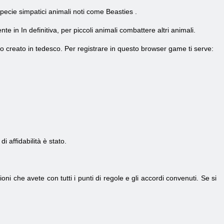
specie
simpatici animali
noti come
Beasties
.
ente
in
In definitiva, per piccoli animali
combattere
altri animali.
ato creato in tedesco. Per registrare in questo browser game ti serve:
 affidabilità è stato.
ni che avete con tutti i punti di regole e gli accordi convenuti. Se si