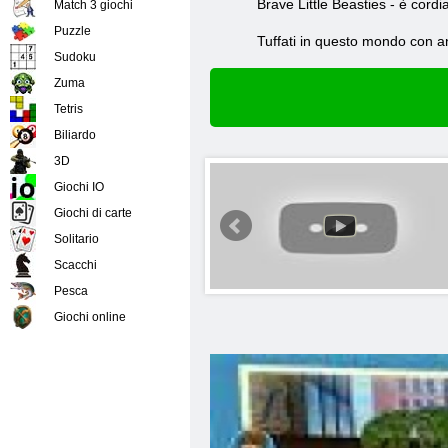
Brave Little Beasties - è cordi
Match 3 giochi
Puzzle
Tuffati in questo mondo con a
Sudoku
Zuma
Tetris
Biliardo
3D
Giochi IO
Giochi di carte
Solitario
Scacchi
Pesca
Giochi online