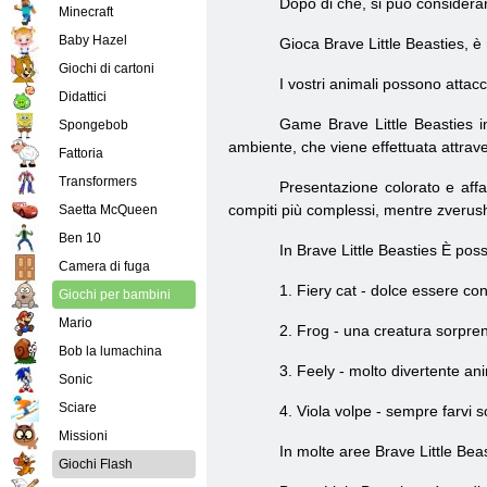
Dopo di che, si può considerare
Minecraft
Baby Hazel
Gioca Brave Little Beasties, è 
Giochi di cartoni
I vostri animali possono attac
Didattici
Game Brave Little Beasties i
Spongebob
ambiente, che viene effettuata attrave
Fattoria
Transformers
Presentazione colorato e affas
compiti più complessi, mentre zverus
Saetta McQueen
Ben 10
In Brave Little Beasties È poss
Camera di fuga
1. Fiery cat - dolce
essere
con 
Giochi per bambini
Mario
2. Frog - una creatura sorpren
Bob la lumachina
3. Feely - molto divertente an
Sonic
Sciare
4. Viola volpe - sempre farvi 
Missioni
In molte aree
Brave Little Bea
Giochi Flash