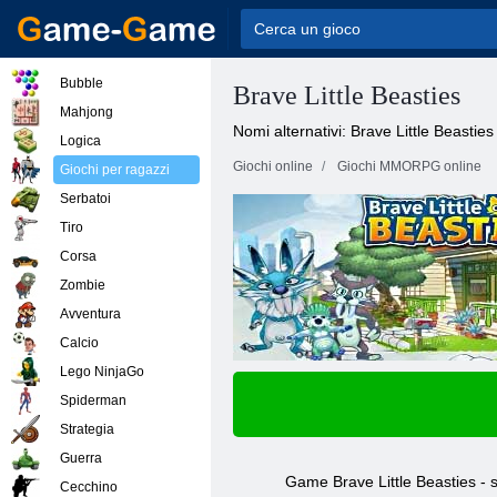
Bubble
Brave Little Beasties
Mahjong
Nomi alternativi: Brave Little Beasties
Logica
Giochi online
Giochi MMORPG online
Giochi per ragazzi
Serbatoi
Tiro
Corsa
Zombie
Avventura
Calcio
Lego NinjaGo
Spiderman
Strategia
Guerra
Game Brave Little Beasties - s
Cecchino