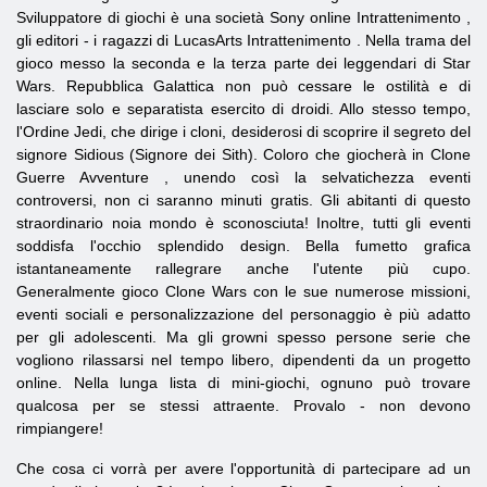
Sviluppatore di giochi è una società
Sony
online
Intrattenimento
,
gli editori - i ragazzi di
LucasArts
Intrattenimento
. Nella trama del
gioco messo la seconda e la terza parte dei leggendari di Star
Wars. Repubblica Galattica non può cessare le ostilità e di
lasciare solo e separatista esercito di droidi. Allo stesso tempo,
l'Ordine Jedi, che dirige i cloni, desiderosi di scoprire il segreto del
signore Sidious (Signore dei Sith). Coloro che giocherà in
Clone
Guerre
Avventure
, unendo così la selvatichezza eventi
controversi, non ci saranno minuti gratis. Gli abitanti di questo
straordinario noia mondo è sconosciuta! Inoltre, tutti gli eventi
soddisfa l'occhio splendido design. Bella fumetto grafica
istantaneamente rallegrare anche l'utente più cupo.
Generalmente gioco Clone Wars con le sue numerose missioni,
eventi sociali e personalizzazione del personaggio è più adatto
per gli adolescenti. Ma gli growni spesso persone serie che
vogliono rilassarsi nel tempo libero, dipendenti da un progetto
online. Nella lunga lista di mini-giochi, ognuno può trovare
qualcosa per se stessi attraente. Provalo - non devono
rimpiangere!
Che cosa ci vorrà per avere l'opportunità di partecipare ad un