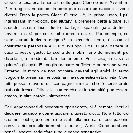
Così che cosa esattamente è cotto gioco
Clone
Guerre
Avventure
? In luoghi canonici per la serie può essere un sacco di eventi
diversi. Dopo la partita
Clone
Guerre
- è, in primo luogo, i più
interessanti mini-giochi, per aiutarvi a prendere parte a gare sul
speeder, spada laser duello, battaglie spaziali, gare di tiro .
Lavoro e sarà per coloro che amano oziare. Per esempio, se
siete attratti intricato enigma? In secondo luogo, è casa di
costruzione personale e il suo sviluppo. Così si può battere la
casa al vostro gusto. La scelta dei mobili - uno dei momenti più
divertenti, in modo da fare lentamente. Per inciso, in casa vi
guiderà gli ospiti. E 'meglio prestare sufficiente attenzione verso
l'interno, in modo da non rovinare davanti agli amici. In terzo
luogo, è la presenza nei vostri animali domestici virtuali vita. Cioè,
tutti possono avere un compagno droide, che è considerato
piuttosto fresco. Oltre alla sua cerchia di funzionalità può essere
esteso, in altre parole - sintonizzati.
Cari appassionati di avventura spensierata, si è sempre liberi di
decidere quando e come giocare a questo gioco. No a tutto ciò
che non obbligano. Se siete stati alla ricerca di occupazione
senza stringere ulteriormente sforzare, World Clone adattano
bene! Lasciate soddisfare tutte le vostre aspettative!