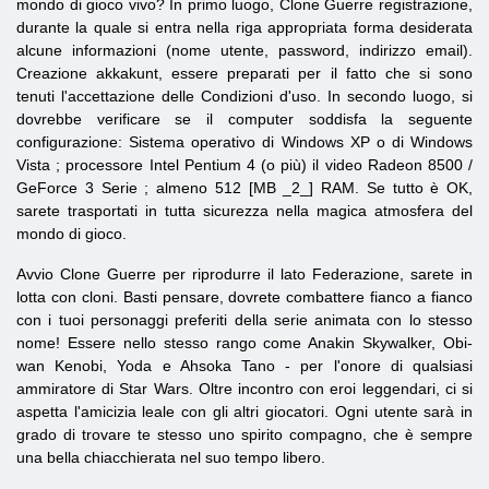
mondo di gioco vivo? In primo luogo,
Clone
Guerre
registrazione,
durante la quale si entra nella riga appropriata forma desiderata
alcune informazioni (nome utente, password, indirizzo email).
Creazione akkakunt, essere preparati per il fatto che si sono
tenuti l'accettazione delle Condizioni d'uso. In secondo luogo, si
dovrebbe verificare se il computer soddisfa la seguente
configurazione: Sistema operativo
di Windows
XP
o
di Windows
Vista
; processore
Intel
Pentium
4 (o più) il video
Radeon
8500 /
GeForce
3
Serie
; almeno 512
[MB _2_] RAM. Se tutto è OK,
sarete trasportati in tutta sicurezza nella magica atmosfera del
mondo di gioco.
Avvio
Clone
Guerre
per riprodurre il lato Federazione, sarete in
lotta con cloni. Basti pensare, dovrete combattere fianco a fianco
con i tuoi personaggi preferiti della serie animata con lo stesso
nome! Essere nello stesso rango come Anakin Skywalker, Obi-
wan Kenobi, Yoda e Ahsoka Tano - per l'onore di qualsiasi
ammiratore di Star Wars. Oltre incontro con eroi leggendari, ci si
aspetta l'amicizia leale con gli altri giocatori. Ogni utente sarà in
grado di trovare te stesso uno spirito compagno, che è sempre
una bella chiacchierata nel suo tempo libero.