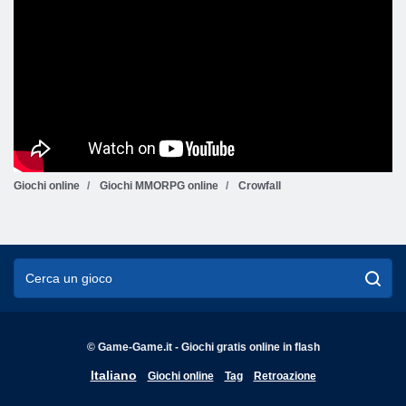
Giochi online
Giochi MMORPG online
Crowfall
© Game-Game.it - Giochi gratis online in flash
English
Italiano
Giochi online
Tag
Retroazione
Français