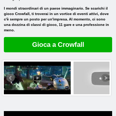
I mondi straordinari di un paese immaginario. Se scarichi il
gioco Crowfall, ti troverai in un vortice di eventi attivi, dove
c'è sempre un posto per un'impresa. Al momento, ci sono
una dozzina di classi di gioco, 11 gare e una professione in
meno.
Gioca a Crowfall