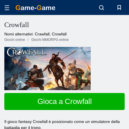
Crowfall
Nomi alternativi: Crawfall, Crowfall
Giochi online
Giochi MMORPG online
Gioca a Crowfall
Il gioco fantasy Crowfall è posizionato come un simulatore della
battaglia per il trono.