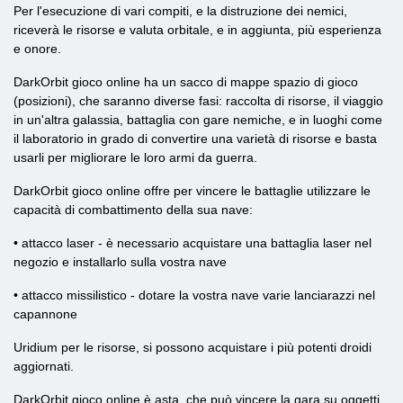
Per l'esecuzione di vari compiti, e la distruzione dei nemici,
riceverà le risorse e valuta orbitale, e in aggiunta, più esperienza
e onore.
DarkOrbit gioco online ha un sacco di mappe spazio di gioco
(posizioni), che saranno diverse fasi: raccolta di risorse, il viaggio
in un'altra galassia, battaglia con gare nemiche, e in luoghi come
il laboratorio in grado di convertire una varietà di risorse e basta
usarli per migliorare le loro armi da guerra.
DarkOrbit gioco online offre per vincere le battaglie utilizzare le
capacità di combattimento della sua nave:
• attacco laser - è necessario acquistare una battaglia laser nel
negozio e installarlo sulla vostra nave
• attacco missilistico - dotare la vostra nave varie lanciarazzi nel
capannone
Uridium per le risorse, si possono acquistare i più potenti droidi
aggiornati.
DarkOrbit gioco online è asta, che può vincere la gara su oggetti