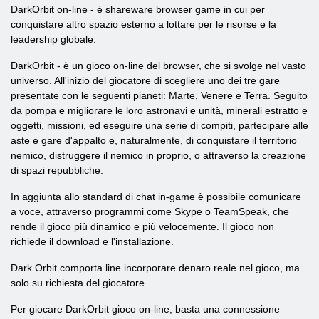
DarkOrbit on-line - è shareware browser game in cui per
conquistare altro spazio esterno a lottare per le risorse e la
leadership globale.
DarkOrbit - è un gioco on-line del browser, che si svolge nel vasto
universo. All'inizio del giocatore di scegliere uno dei tre gare
presentate con le seguenti pianeti: Marte, Venere e Terra. Seguito
da pompa e migliorare le loro astronavi e unità, minerali estratto e
oggetti, missioni, ed eseguire una serie di compiti, partecipare alle
aste e gare d'appalto e, naturalmente, di conquistare il territorio
nemico, distruggere il nemico in proprio, o attraverso la creazione
di spazi repubbliche.
In aggiunta allo standard di chat in-game è possibile comunicare
a voce, attraverso programmi come Skype o TeamSpeak, che
rende il gioco più dinamico e più velocemente. Il gioco non
richiede il download e l'installazione.
Dark Orbit comporta line incorporare denaro reale nel gioco, ma
solo su richiesta del giocatore.
Per giocare DarkOrbit gioco on-line, basta una connessione