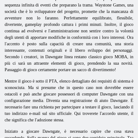
sequenza infinita di eventi che preparano la trama. Waystone Games, una
società che è lo sviluppatore del progetto, promette che la mancanza di
avventure non lo faranno. Perfettamente equilibrato, flessibile,
divertente, gameplay profondo cattura i primi minuti. Inoltre, il gioco
continua ad evolversi e l'amministrazione non sentire contro la volontà
degli utenti di apportare modifiche in conformità con i loro interessi. Ora
l'accento è posto sulla capacità di creare una comunità, una storia
interessante, contenuti originali e il libero sviluppo dei personaggi.
Secondo i creatori, in Dawngate linea restano classico gioco MOBA, in
più ci sarà un attraente elementi di gioco, prendendo la sua novità.
Passaggio di gioco certamente portare un sacco di divertimento!
Mentre il gioco è sotto il PTA, elenco dettagliato dei requisiti di sistema è
sconosciuta. Ma si presume che in questo caso non dovrebbe essere
ostacoli e può anche giocare possessori di computer Dawngate con una
configurazione media. Diventa una registrazione di aiuto Dawngate. È
necessario fare una richiesta per partecipare a testare il gioco, lasciando il
tuo indirizzo e-mail sul sito ufficiale. Qui troverete l'accordo utente, il
che significa che l'adozione stessa.
Iniziato a giocare Dawngate, è necessario capire che cosa stava
succedendo. Sulla mappa del gioco ci sono due corridoio principale. Tra