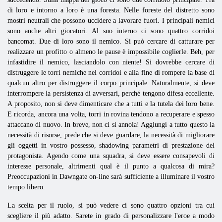
di loro e intorno a loro è una foresta. Nelle foreste del distretto sono
mostri neutrali che possono uccidere a lavorare fuori. I principali nemici
sono anche altri giocatori. Al suo interno ci sono quattro corridoi
bancomat. Due di loro sono il nemico. Si può cercare di catturare per
realizzare un profitto o almeno le pause è impossibile coglierle. Beh, per
infastidire il nemico, lasciandolo con niente! Si dovrebbe cercare di
distruggere le torri nemiche nei corridoi e alla fine di rompere la base di
qualcun altro per distruggere il corpo principale. Naturalmente, si deve
interrompere la persistenza di avversari, perché tengono difesa eccellente.
A proposito, non si deve dimenticare che a tutti e la tutela dei loro bene.
E ricorda, ancora una volta, torri in rovina tendono a recuperare e spesso
attaccano di nuovo. In breve, non ci si annoia! Aggiungi a tutto questo la
necessità di risorse, prede che si deve guardare, la necessità di migliorare
gli oggetti in vostro possesso, shadowing parametri di prestazione del
protagonista. Agendo come una squadra, si deve essere consapevoli di
interesse personale, altrimenti qual è il punto a qualcosa di mira?
Preoccupazioni in Dawngate on-line sarà sufficiente a illuminare il vostro
tempo libero.
La scelta per il ruolo, si può vedere ci sono quattro opzioni tra cui
scegliere il più adatto. Sarete in grado di personalizzare l'eroe a modo