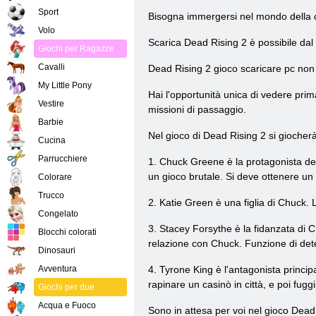
Sport
Bisogna immergersi nel mondo della cit
Volo
Scarica Dead Rising 2 è possibile dal s
Giochi per Ragazze
Cavalli
Dead Rising 2 gioco scaricare pc no
My Little Pony
Hai l'opportunità unica di vedere prima
Vestire
missioni di passaggio.
Barbie
Nel gioco di Dead Rising 2 si giocherà,
Cucina
Parrucchiere
1. Chuck Greene è la protagonista del 
un gioco brutale. Si deve ottenere u
Colorare
Trucco
2. Katie Green è una figlia di Chuck. 
Congelato
3. Stacey Forsythe è la fidanzata di
Blocchi colorati
relazione con Chuck. Funzione di dete
Dinosauri
Avventura
4. Tyrone King è l'antagonista princi
rapinare un casinò in città, e poi fu
Giochi per due
Acqua e Fuoco
Sono in attesa per voi nel gioco Dead