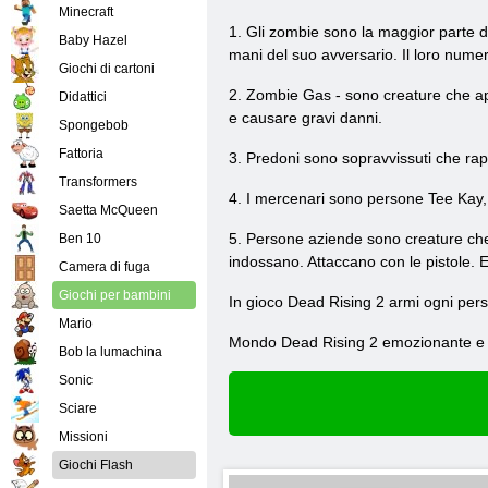
Minecraft
1. Gli zombie sono la maggior parte de
Baby Hazel
mani del suo avversario. Il loro nume
Giochi di cartoni
2. Zombie Gas - sono creature che app
Didattici
e causare gravi danni.
Spongebob
Fattoria
3. Predoni sono sopravvissuti che rapin
Transformers
4. I mercenari sono persone Tee Kay, c
Saetta McQueen
5. Persone aziende sono creature che
Ben 10
indossano. Attaccano con le pistole. E
Camera di fuga
Giochi per bambini
In gioco Dead Rising 2 armi ogni perso
Mario
Mondo Dead Rising 2 emozionante e ins
Bob la lumachina
Sonic
Sciare
Missioni
Giochi Flash