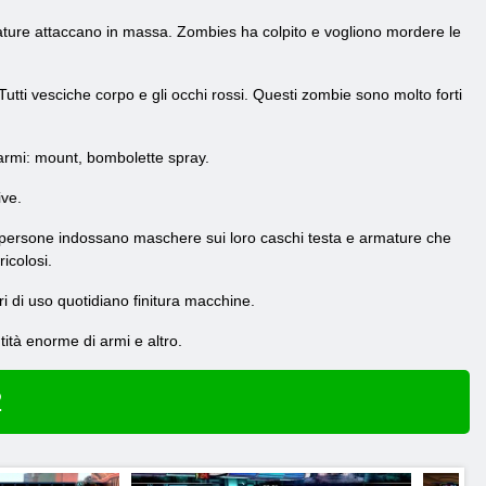
creature attaccano in massa. Zombies ha colpito e vogliono mordere le
tti vesciche corpo e gli occhi rossi. Questi zombie sono molto forti
di armi: mount, bombolette spray.
ive.
e persone indossano maschere sui loro caschi testa e armature che
icolosi.
i di uso quotidiano finitura macchine.
ità enorme di armi e altro.
2