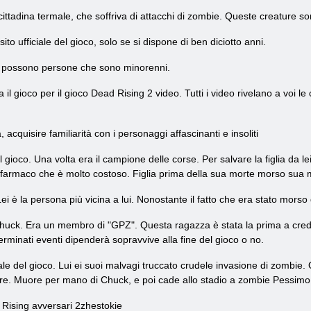
tadina termale, che soffriva di attacchi di zombie. Queste creature sono 
ito ufficiale del gioco, solo se si dispone di ben diciotto anni.
n possono persone che sono minorenni.
 il gioco per il gioco Dead Rising 2 video. Tutti i video rivelano a voi le
 acquisire familiarità con i personaggi affascinanti e insoliti
gioco. Una volta era il campione delle corse. Per salvare la figlia da lei
n farmaco che è molto costoso. Figlia prima della sua morte morso sua
Lei è la persona più vicina a lui. Nonostante il fatto che era stato morso
 Chuck. Era un membro di "GPZ". Questa ragazza è stata la prima a cr
rminati eventi dipenderà sopravvive alla fine del gioco o no.
pale del gioco. Lui ei suoi malvagi truccato crudele invasione di zombi
ggire. Muore per mano di Chuck, e poi cade allo stadio a zombie Pessimo
 Rising avversari 2zhestokie