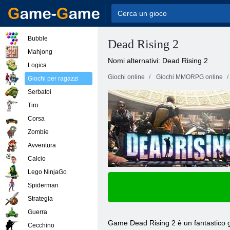
Bubble
Dead Rising 2
Mahjong
Nomi alternativi: Dead Rising 2
Logica
Giochi online
Giochi MMORPG online
Giochi per ragazzi
Serbatoi
Tiro
Corsa
Zombie
Avventura
Calcio
Lego NinjaGo
Spiderman
Strategia
Guerra
Game Dead Rising 2 è un fantastico gi
Cecchino