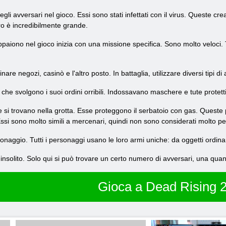
gli avversari nel gioco. Essi sono stati infettati con il virus. Queste 
ro è incredibilmente grande.
aiono nel gioco inizia con una missione specifica. Sono molto veloci. Tu
are negozi, casinò e l'altro posto. In battaglia, utilizzare diversi tipi 
he svolgono i suoi ordini orribili. Indossavano maschere e tute protett
 si trovano nella grotta. Esse proteggono il serbatoio con gas. Quest
ssi sono molto simili a mercenari, quindi non sono considerati molto per
naggio. Tutti i personaggi usano le loro armi uniche: da oggetti ordinar
olito. Solo qui si può trovare un certo numero di avversari, una quant
Gioca a Dead Rising 