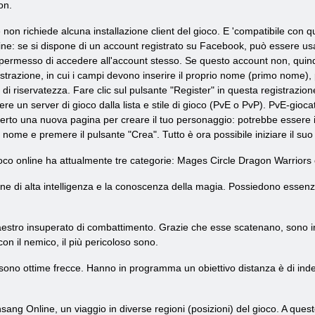
on.
on richiede alcuna installazione client del gioco. E 'compatibile con qua
ne: se si dispone di un account registrato su Facebook, può essere us
permesso di accedere all'account stesso. Se questo account non, quin
egistrazione, in cui i campi devono inserire il proprio nome (primo nome
ni di riservatezza. Fare clic sul pulsante "Register" in questa registra
ere un server di gioco dalla lista e stile di gioco (PvE o PvP). PvE-gioc
erto una nuova pagina per creare il tuo personaggio: potrebbe essere 
 nome e premere il pulsante "Crea". Tutto è ora possibile iniziare il suo 
o online ha attualmente tre categorie: Mages Circle Dragon Warriors
e di alta intelligenza e la conoscenza della magia. Possiedono essenze 
estro insuperato di combattimento. Grazie che esse scatenano, sono in 
n il nemico, il più pericoloso sono.
sono ottime frecce. Hanno in programma un obiettivo distanza è di indebo
nsang Online, un viaggio in diverse regioni (posizioni) del gioco. A ques