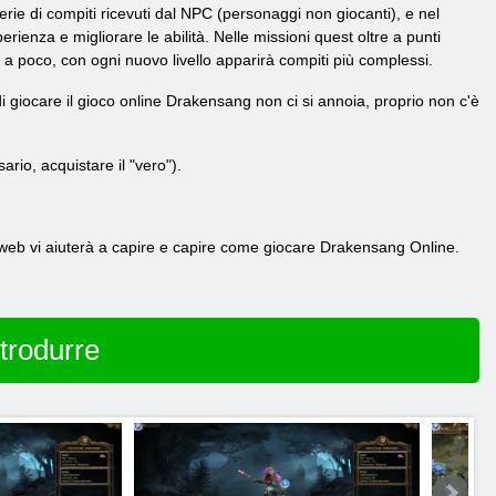
erie di compiti ricevuti dal NPC (personaggi non giocanti), e nel
enza e migliorare le abilità. Nelle missioni quest oltre a punti
o a poco, con ogni nuovo livello apparirà compiti più complessi.
iocare il gioco online Drakensang non ci si annoia, proprio non c'è
rio, acquistare il "vero").
o web vi aiuterà a capire e capire come giocare Drakensang Online.
trodurre