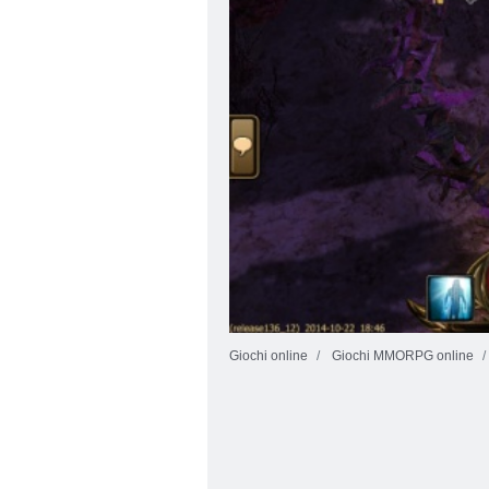
Giochi online
Giochi MMORPG online