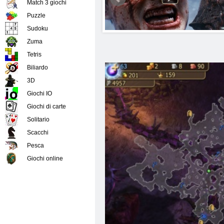
Match 3 giochi
Puzzle
Sudoku
Zuma
Tetris
Biliardo
3D
Giochi IO
Giochi di carte
Solitario
Scacchi
Pesca
Giochi online