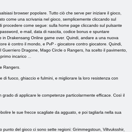
lsiasi browser popolare. Tutto ciò che serve per iniziare il gioco,
ato come una scrivania nel gioco, semplicemente cliccando sul
di procedere come segue: sulla home page cliccando sul pulsante
), password, e-mail, data di nascita, codice bonus e spuntare
zione in Drakensang Online game over. Quindi, andare a una nuova
atore è contro il mondo, e PvP - giocatore contro giocatore. Quindi,
il Guerriero Dragone, Mago Circle o Rangers, ha scelto il pavimento,
primo incarico ...
 e Rangers.
di fuoco, ghiaccio e fulmini, e migliorare la loro resistenza con
grado di applicare le competenze particolarmente efficace. Così il
lire le sue frecce scagliate da agguato, e poi tagliarla nella sua
to punto del gioco ci sono sette regioni: Grimmegstoun, Viltvuksshir,