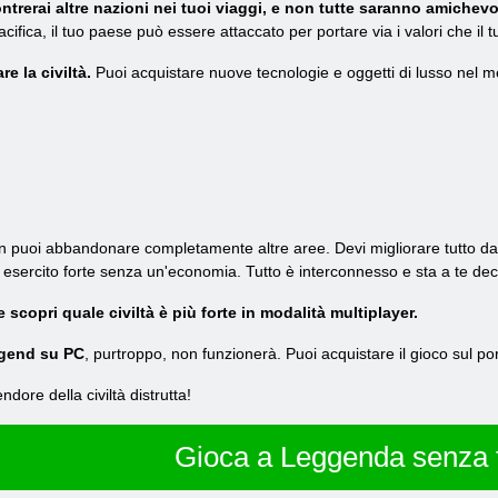
ntrerai altre nazioni nei tuoi viaggi, e non tutte saranno amichevol
cifica, il tuo paese può essere attaccato per portare via i valori che il
e la civiltà.
Puoi acquistare nuove tecnologie e oggetti di lusso nel me
 puoi abbandonare completamente altre aree. Devi migliorare tutto dall
esercito forte senza un'economia. Tutto è interconnesso e sta a te decide
 e scopri quale civiltà è più forte in modalità multiplayer.
egend su PC
, purtroppo, non funzionerà. Puoi acquistare il gioco sul po
lendore della civiltà distrutta!
Gioca a Leggenda senza 