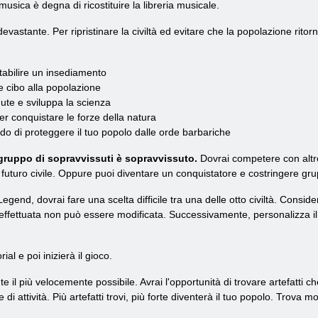
musica è degna di ricostituire la libreria musicale.
evastante. Per ripristinare la civiltà ed evitare che la popolazione ritor
tabilire un insediamento
re cibo alla popolazione
ute e sviluppa la scienza
r conquistare le forze della natura
ado di proteggere il tuo popolo dalle orde barbariche
 gruppo di sopravvissuti è sopravvissuto.
Dovrai competere con altre 
futuro civile. Oppure puoi diventare un conquistatore e costringere gru
gend, dovrai fare una scelta difficile tra una delle otto civiltà. Consider
 effettuata non può essere modificata. Successivamente, personalizza il 
al e poi inizierà il gioco.
e il più velocemente possibile. Avrai l'opportunità di trovare artefatti c
ee di attività. Più artefatti trovi, più forte diventerà il tuo popolo. Trova