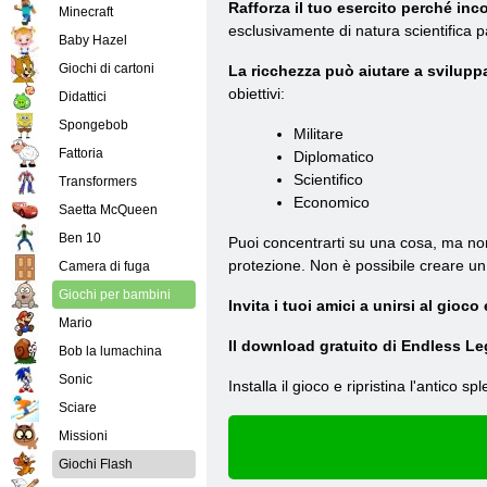
Rafforza il tuo esercito perché inco
Minecraft
esclusivamente di natura scientifica pa
Baby Hazel
Giochi di cartoni
La ricchezza può aiutare a sviluppar
obiettivi:
Didattici
Spongebob
Militare
Fattoria
Diplomatico
Scientifico
Transformers
Economico
Saetta McQueen
Ben 10
Puoi concentrarti su una cosa, ma non
protezione. Non è possibile creare un 
Camera di fuga
Giochi per bambini
Invita i tuoi amici a unirsi al gioco
Mario
Il download gratuito di Endless L
Bob la lumachina
Sonic
Installa il gioco e ripristina l'antico sp
Sciare
Missioni
Giochi Flash