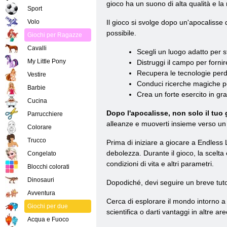
gioco ha un suono di alta qualità e la 
Sport
Volo
Il gioco si svolge dopo un'apocalisse d
possibile.
Giochi per Ragazze
Cavalli
Scegli un luogo adatto per s
My Little Pony
Distruggi il campo per forni
Recupera le tecnologie perd
Vestire
Conduci ricerche magiche pe
Barbie
Crea un forte esercito in gr
Cucina
Dopo l'apocalisse, non solo il tuo
Parrucchiere
alleanze e muoverti insieme verso un 
Colorare
Trucco
Prima di iniziare a giocare a Endless Le
debolezza. Durante il gioco, la scelta
Congelato
condizioni di vita e altri parametri.
Blocchi colorati
Dinosauri
Dopodiché, devi seguire un breve tutori
Avventura
Cerca di esplorare il mondo intorno a t
Giochi per due
scientifica o darti vantaggi in altre ar
Acqua e Fuoco