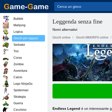
Bubble
Leggenda senza fine
Mahjong
Nomi alternativi:
Logica
Giochi online
Giochi MMORPG online
Giochi per ragazzi
Serbatoi
Tiro
Corsa
Zombie
Avventura
Calcio
Lego NinjaGo
Spiderman
Strategia
Guerra
Endless Legend
è un interessante gi
Cecchino