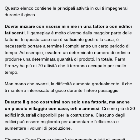
Questo elenco contiene le principali attività in cui ti impegnerai
durante il gioco.
Dovrai iniziare con risorse minime in una fattoria con edifici
fatiscenti.
Il gameplay è molto diverso dalla maggior parte delle
fattorie. In questo caso non è sufficiente gestire la casa, è
necessario portare a termine i compiti entro un certo periodo di
tempo. Ad esempio, evadere un determinato numero di ordini o
produrre una determinata quantità di prodotti. In totale, Farm
Frenzy ha più di 70 attività che ti terranno occupato per molto
tempo.
Man mano che avanzi, la difficoltà aumenta gradualmente, il che
ti manterrà interessato al gioco durante l'intero passaggio.
Durante il gioco costruirai non solo una fattoria, ma anche
un piccolo villaggio con case, orti e annessi.
Ci sono più di 30
edifici industriali disponibili per la costruzione. Ciascuno degli
edifici può essere migliorato per aumentarne l'efficienza e
aumentare i volumi di produzione.
Giocare a Farm Frenzy piacerà sicuramente a tutti gli amanti