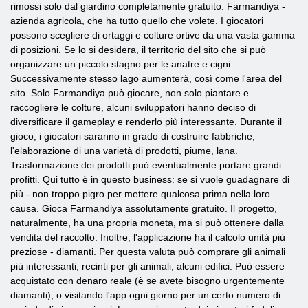
rimossi solo dal giardino completamente gratuito. Farmandiya -
azienda agricola, che ha tutto quello che volete. I giocatori
possono scegliere di ortaggi e colture ortive da una vasta gamma
di posizioni. Se lo si desidera, il territorio del sito che si può
organizzare un piccolo stagno per le anatre e cigni.
Successivamente stesso lago aumenterà, così come l'area del
sito. Solo Farmandiya può giocare, non solo piantare e
raccogliere le colture, alcuni sviluppatori hanno deciso di
diversificare il gameplay e renderlo più interessante. Durante il
gioco, i giocatori saranno in grado di costruire fabbriche,
l'elaborazione di una varietà di prodotti, piume, lana.
Trasformazione dei prodotti può eventualmente portare grandi
profitti. Qui tutto è in questo business: se si vuole guadagnare di
più - non troppo pigro per mettere qualcosa prima nella loro
causa. Gioca Farmandiya assolutamente gratuito. Il progetto,
naturalmente, ha una propria moneta, ma si può ottenere dalla
vendita del raccolto. Inoltre, l'applicazione ha il calcolo unità più
preziose - diamanti. Per questa valuta può comprare gli animali
più interessanti, recinti per gli animali, alcuni edifici. Può essere
acquistato con denaro reale (è se avete bisogno urgentemente
diamanti), o visitando l'app ogni giorno per un certo numero di