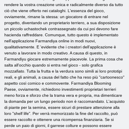
rendere la vostra creazione unica e radicalmente diverso da tutto
ciò che viene offerto nei cataloghi. L'essenza del gioco,
ovviamente, rimane la stessa: un giocatore di entrare nel
progetto, diventando un proprietario terriero, a sua disposizione
un piccolo uchastochek contrassegnato da cui poi devono fare
hacienda raffreddare. Comunque, tutto questo è implementato
nell'applicazione Farmandiya online in modi nuovi,
qualitativamente. E 'evidente che i creatori dell'applicazione è
venuto a lavorare in modo creativo. A causa di questo, in
Farmandiyu giocare estremamente piacevole. La prima cosa che
salta all'occhio quando si entra nel gioco - solo grafica
mozzafiato. Tutta la frutta e la verdura sono simili ai loro prototipi
reali, e gli animali, a causa del fatto che ha reso più "cartoonesco"
aspetto così comico e commovente. Farmandiya Blooming
Paese, ovviamente, richiedono investimenti proprietari terrieri
meno forza e sforzo che la trama vera e propria, ma dimenticare
la domanda per un lungo periodo non è raccomandato. L'acquisto
di piante per la semina, essere sicuri di prestare attenzione alla
loro "shelf life". Per verrà memorizzato la fine del raccolto, può
essere raccolto e ottenere una ricompensa finanziaria. Se si
perde un paio di giorni, il garrese colture e possono essere