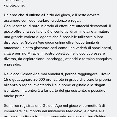
• protezione.
Un eroe che si ottiene all'inizio del gioco, e il resto dovrete
assumere con lode, parlare, credenze o regali.
Con l'esercito, si sarà in grado di effettuare attacchi devastanti. Il
gioco offre una scelta di più di cento tipi di armi letali e armature,
una grande varietà di oggetti che è possibile utilizzare a loro
discrezione. Golden Age gioco online offre l'opportunità di
attaccare un altro giocatore così come una varietà di spazi aperti,
città e perfino Miracle. Il vostro obiettivo nel gioco può essere
diverso, da esplorazione, saccheggi, attacchi e termina conquista
e presidio.
Nel gioco Golden Age mai annoiarsi, perché raggiungere il livello
15 e guadagnare 20.000 oro, sarete in grado di creare la propria
alleanza o regno inventando il suo nome originale e lo slogan
ispiratore, ma entrerà a far parte del già esistente, è possibile
anche prima.
Semplice registrazione Golden Age nel gioco vi permetterà di
immergersi nel mondo del misterioso Medioevo, e grazie alla
grafica realistica e trama interessante, un gioco online Golden