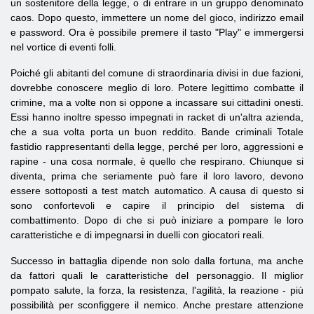
un sostenitore della legge, o di entrare in un gruppo denominato
caos. Dopo questo, immettere un nome del gioco, indirizzo email
e password. Ora è possibile premere il tasto "Play" e immergersi
nel vortice di eventi folli.
Poiché gli abitanti del comune di straordinaria divisi in due fazioni,
dovrebbe conoscere meglio di loro. Potere legittimo combatte il
crimine, ma a volte non si oppone a incassare sui cittadini onesti.
Essi hanno inoltre spesso impegnati in racket di un'altra azienda,
che a sua volta porta un buon reddito. Bande criminali Totale
fastidio rappresentanti della legge, perché per loro, aggressioni e
rapine - una cosa normale, è quello che respirano. Chiunque si
diventa, prima che seriamente può fare il loro lavoro, devono
essere sottoposti a test match automatico. A causa di questo si
sono confortevoli e capire il principio del sistema di
combattimento. Dopo di che si può iniziare a pompare le loro
caratteristiche e di impegnarsi in duelli con giocatori reali.
Successo in battaglia dipende non solo dalla fortuna, ma anche
da fattori quali le caratteristiche del personaggio. Il miglior
pompato salute, la forza, la resistenza, l'agilità, la reazione - più
possibilità per sconfiggere il nemico. Anche prestare attenzione