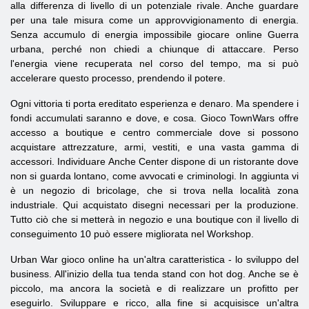
alla differenza di livello di un potenziale rivale. Anche guardare
per una tale misura come un approvvigionamento di energia.
Senza accumulo di energia impossibile giocare online Guerra
urbana, perché non chiedi a chiunque di attaccare. Perso
l'energia viene recuperata nel corso del tempo, ma si può
accelerare questo processo, prendendo il potere.
Ogni vittoria ti porta ereditato esperienza e denaro. Ma spendere i
fondi accumulati saranno e dove, e cosa. Gioco
TownWars
offre
accesso a boutique e centro commerciale dove si possono
acquistare attrezzature, armi, vestiti, e una vasta gamma di
accessori. Individuare Anche Center dispone di un ristorante dove
non si guarda lontano, come avvocati e criminologi. In aggiunta vi
è un negozio di bricolage, che si trova nella località zona
industriale. Qui acquistato disegni necessari per la produzione.
Tutto ciò che si metterà in negozio e una boutique con il livello di
conseguimento 10 può essere migliorata nel Workshop.
Urban War gioco online ha un'altra caratteristica - lo sviluppo del
business. All'inizio della tua tenda stand con hot dog. Anche se è
piccolo, ma ancora la società e di realizzare un profitto per
eseguirlo. Sviluppare e ricco, alla fine si acquisisce un'altra