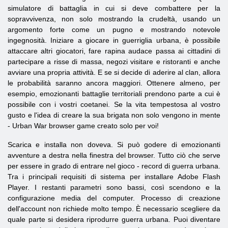
simulatore di battaglia in cui si deve combattere per la
sopravvivenza, non solo mostrando la crudeltà, usando un
argomento forte come un pugno e mostrando notevole
ingegnosità. Iniziare a giocare in guerriglia urbana, è possibile
attaccare altri giocatori, fare rapina audace passa ai cittadini di
partecipare a risse di massa, negozi visitare e ristoranti e anche
avviare una propria attività. E se si decide di aderire al clan, allora
le probabilità saranno ancora maggiori. Ottenere almeno, per
esempio, emozionanti battaglie territoriali prendono parte a cui è
possibile con i vostri coetanei. Se la vita tempestosa al vostro
gusto e l'idea di creare la sua brigata non solo vengono in mente
- Urban War browser game creato solo per voi!
Scarica e installa non doveva. Si può godere di emozionanti
avventure a destra nella finestra del browser. Tutto ciò che serve
per essere in grado di entrare nel gioco - record di guerra urbana.
Tra i principali requisiti di sistema per installare Adobe Flash
Player. I restanti parametri sono bassi, così scendono e la
configurazione media del computer. Processo di creazione
dell'account non richiede molto tempo. È necessario scegliere da
quale parte si desidera riprodurre guerra urbana. Puoi diventare