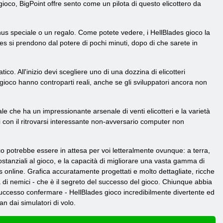
 gioco, BigPoint offre sento come un pilota di questo elicottero da
onus speciale o un regalo. Come potete vedere, i HellBlades gioco la
es si prendono dal potere di pochi minuti, dopo di che sarete in
co. All'inizio devi scegliere uno di una dozzina di elicotteri
di gioco hanno controparti reali, anche se gli sviluppatori ancora non
ale che ha un impressionante arsenale di venti elicotteri e la varietà
 con il ritrovarsi interessante non-avversario computer non
ico potrebbe essere in attesa per voi letteralmente ovunque: a terra,
ostanziali al gioco, e la capacità di migliorare una vasta gamma di
es online. Grafica accuratamente progettati e molto dettagliate, ricche
a di nemici - che è il segreto del successo del gioco. Chiunque abbia
successo confermare - HellBlades gioco incredibilmente divertente ed
n dai simulatori di volo.