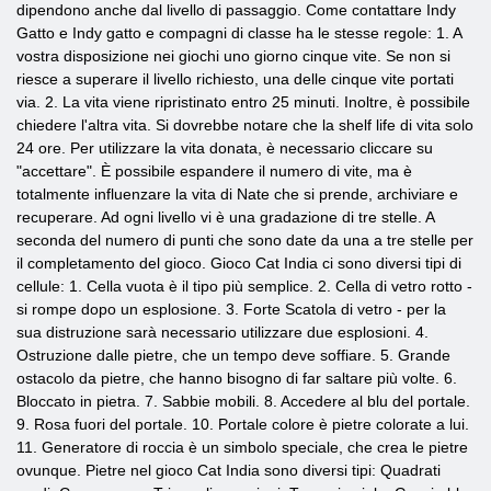
dipendono anche dal livello di passaggio. Come contattare Indy
Gatto e Indy gatto e compagni di classe ha le stesse regole: 1. A
vostra disposizione nei giochi uno giorno cinque vite. Se non si
riesce a superare il livello richiesto, una delle cinque vite portati
via. 2. La vita viene ripristinato entro 25 minuti. Inoltre, è possibile
chiedere l'altra vita. Si dovrebbe notare che la shelf life di vita solo
24 ore. Per utilizzare la vita donata, è necessario cliccare su
"accettare". È possibile espandere il numero di vite, ma è
totalmente influenzare la vita di Nate che si prende, archiviare e
recuperare. Ad ogni livello vi è una gradazione di tre stelle. A
seconda del numero di punti che sono date da una a tre stelle per
il completamento del gioco. Gioco Cat India ci sono diversi tipi di
cellule: 1. Cella vuota è il tipo più semplice. 2. Cella di vetro rotto -
si rompe dopo un esplosione. 3. Forte Scatola di vetro - per la
sua distruzione sarà necessario utilizzare due esplosioni. 4.
Ostruzione dalle pietre, che un tempo deve soffiare. 5. Grande
ostacolo da pietre, che hanno bisogno di far saltare più volte. 6.
Bloccato in pietra. 7. Sabbie mobili. 8. Accedere al blu del portale.
9. Rosa fuori del portale. 10. Portale colore è pietre colorate a lui.
11. Generatore di roccia è un simbolo speciale, che crea le pietre
ovunque. Pietre nel gioco Cat India sono diversi tipi: Quadrati