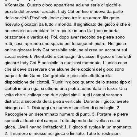
VKontakte. Questo gioco appartiene ad una serie di giochi e
puzzle del browser arcade. Indy Cat on-line è nuova da parte
della società Playflock. Indie gioco tre in un amore fila gatto
ricevuto giocatori da tutto il mondo. Il significato del gioco è che è
necessario assemblare le tre pietre in una fila (non importa
orizzontale o verticale). Poi, dopo aver raccolto tre pietre sono
rotti, così, aprendo uno spazio per le seguenti pietre. Nel gioco
online giocare Indy Cat possibile solo, se si crea un account sul
social network Vkontakte e compagni di classe. Il gioco è libero di
giocare Indy Cat È possibile in qualsiasi momento. L'unica cosa
che si deve osservare che alcune delle opzioni del gioco sono
pagati. Indie Game Cat gratuita è possibile effettuare la
disposizione dei ciottoli. Riuniti in gioco quattro dello stesso tipo di
ciottoli in una riga, si ottiene una pietra aumentato in forza. Una
volta che si collega con due colori simili, tutti i campi saranno
distrutti, a seconda della pietra verticale. Durante il gioco, avrete
bisogno di: 1. Distruggi un numero specifico di conchiglie, 2.
Raccogliere un determinato numero di punti. 3. Portare le pietre
speciali al fondo del campo. Tutto dipende dal livello a cui si
gioca. Livelli hanno limitazioni: 1. Il gioco si svolge in un momento.
2. Il numero di mosse nel gioco è limitato. Tutte le restrizioni