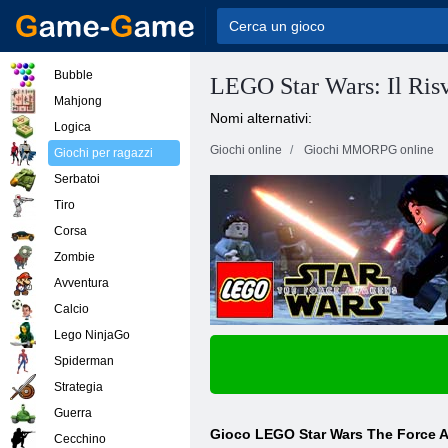
Bubble
LEGO Star Wars: Il Risv
Mahjong
Nomi alternativi:
Logica
Giochi online
Giochi MMORPG online
Giochi per ragazzi
Serbatoi
Tiro
Corsa
Zombie
Avventura
Calcio
Lego NinjaGo
Spiderman
Strategia
Guerra
Gioco LEGO Star Wars The Force 
Cecchino