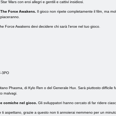
ar Wars con eroi allegri e gentili e cattivi insidiosi.
a The Force Awakens.
Il gioco non ripete completamente il film, ma m
 piaceranno.
e Force Awakens devi decidere chi sarà l'eroe nel tuo gioco.
 C-3PO
tano Phasma, di Kylo Ren o del Generale Hux. Sarà piuttosto difficile f
sto malvagi.
i e comiche nel gioco.
Gli sviluppatori hanno cercato di far ridere cias
he ti aspettano, grazie a questo non ti annoierai nemmeno per un minuto