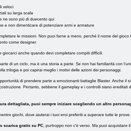
i veloci
iali su larga scala
 ce ne sono più di duecento qui
eroe e non dimenticare di potenziare armi e armature
pletare le missioni. Non puoi farne a meno, perché il nome del gioco
alento come designer.
ile giocarci anche quando devi completare compiti difficili.
arte di un ciclo, ma è una storia a parte. Se non hai familiarità con l'un
la trilogia e poi capirai meglio i motivi delle azioni dei personaggi.
pportunità di prendere parte a emozionanti battaglie Blaster. Anche il si
 costruzione. Pertanto, sebbene il gameplay e i controlli siano ereditati d
ra dettagliata, puoi sempre iniziare scegliendo un altro personag
ntre giochi, dove aiuterai i tuoi eroi preferiti a superare tutte le prove.
 scarica gratis su PC
, purtroppo non c'è verso. Ma puoi acquistare il