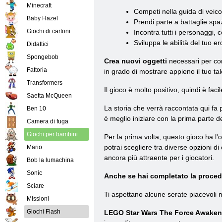
Minecraft
Competi nella guida di veicol
Baby Hazel
Prendi parte a battaglie spaz
Giochi di cartoni
Incontra tutti i personaggi,
Sviluppa le abilità del tuo 
Didattici
Spongebob
Crea nuovi oggetti
necessari per com
Fattoria
in grado di mostrare appieno il tuo t
Transformers
Il gioco è molto positivo, quindi è fac
Saetta McQueen
La storia che verrà raccontata qui fa p
Ben 10
è meglio iniziare con la prima parte del
Camera di fuga
Giochi per bambini
Per la prima volta, questo gioco ha l'o
potrai scegliere tra diverse opzioni di
Mario
ancora più attraente per i giocatori.
Bob la lumachina
Sonic
Anche se hai completato la procedu
Sciare
Ti aspettano alcune serate piacevoli me
Missioni
Giochi Flash
LEGO Star Wars The Force Awakens