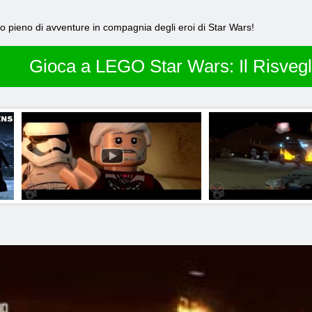
gio pieno di avventure in compagnia degli eroi di Star Wars!
Gioca a LEGO Star Wars: Il Risvegl