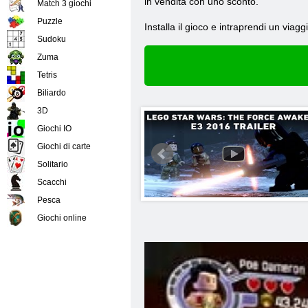
in vendita con uno sconto.
Match 3 giochi
Puzzle
Installa il gioco e intraprendi un viag
Sudoku
Zuma
Tetris
Biliardo
3D
Giochi IO
Giochi di carte
Solitario
Scacchi
Pesca
Giochi online