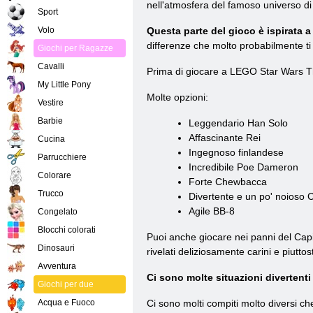
nell'atmosfera del famoso universo di St
Sport
Volo
Questa parte del gioco è ispirata 
differenze che molto probabilmente ti
Giochi per Ragazze
Cavalli
Prima di giocare a LEGO Star Wars Th
My Little Pony
Molte opzioni:
Vestire
Barbie
Leggendario Han Solo
Affascinante Rei
Cucina
Ingegnoso finlandese
Parrucchiere
Incredibile Poe Dameron
Colorare
Forte Chewbacca
Trucco
Divertente e un po' noioso
Agile BB-8
Congelato
Blocchi colorati
Puoi anche giocare nei panni del Capi
Dinosauri
rivelati deliziosamente carini e piutto
Avventura
Ci sono molte situazioni divertent
Giochi per due
Acqua e Fuoco
Ci sono molti compiti molto diversi c