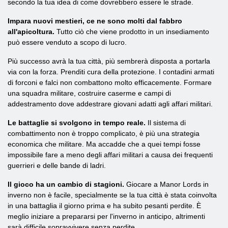
secondo la tua idea di come dovrebbero essere le strade.
Impara nuovi mestieri, ce ne sono molti dal fabbro
all'apicoltura.
Tutto ciò che viene prodotto in un insediamento
può essere venduto a scopo di lucro.
Più successo avrà la tua città, più sembrerà disposta a portarla
via con la forza. Prenditi cura della protezione. I contadini armati
di forconi e falci non combattono molto efficacemente. Formare
una squadra militare, costruire caserme e campi di
addestramento dove addestrare giovani adatti agli affari militari.
Le battaglie si svolgono in tempo reale.
Il sistema di
combattimento non è troppo complicato, è più una strategia
economica che militare. Ma accadde che a quei tempi fosse
impossibile fare a meno degli affari militari a causa dei frequenti
guerrieri e delle bande di ladri.
Il gioco ha un cambio di stagioni.
Giocare a Manor Lords in
inverno non è facile, specialmente se la tua città è stata coinvolta
in una battaglia il giorno prima e ha subito pesanti perdite. È
meglio iniziare a prepararsi per l'inverno in anticipo, altrimenti
sarà difficile sopravvivere senza perdite.