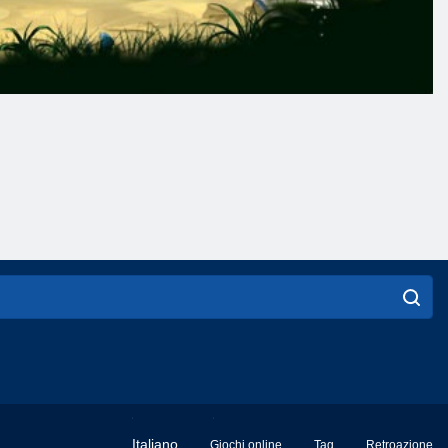
English
Italiano
Giochi online
Tag
Retroazione