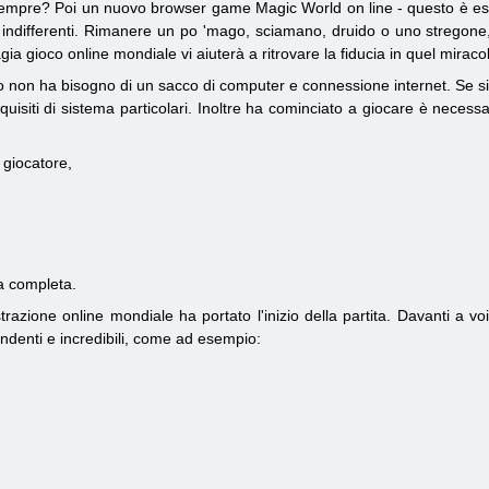
sempre? Poi un nuovo browser game Magic World on line - questo è esatt
indifferenti. Rimanere un po 'mago, sciamano, druido o uno stregone, s
a gioco online mondiale vi aiuterà a ritrovare la fiducia in quel miracol
non ha bisogno di un sacco di computer e connessione internet. Se si ha
uisiti di sistema particolari. Inoltre ha cominciato a giocare è necessa
 giocatore,
a completa.
razione online mondiale ha portato l'inizio della partita. Davanti a vo
ndenti e incredibili, come ad esempio: