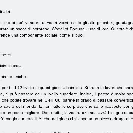
 altri.
e che si può vendere ai vostri vicini o solo gli altri giocatori, guada
ato un sacco di sorprese. Wheel of Fortune - uno di loro. Questo è dove 
a prende una componente sociale, come si può:
 merci
icini di casa
 piante uniche.
r te il 12 livello di quest gioco alchimista. Si tratta di lavori che sa
sa, si può passare ad un livello superiore. Inoltre, il paese è molto sp
ro, che potete trovare nei Cieli. Qui sarete in grado di passare convers
o sacro del mondo. E non tutte le sorprese che sono nascosto per gi
do un posto migliore. Dopo tutto, la vostra azienda avrà bisogno di c
 c'è magia e miracoli. Anche nel gioco ci si aspetta un piccolo drago ch