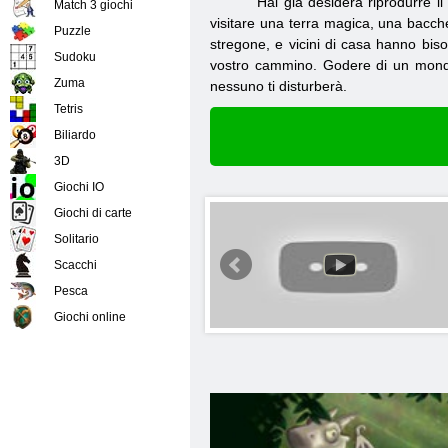
Hai già desidera riprodurre 
Match 3 giochi
visitare una terra magica, una bacch
Puzzle
stregone, e vicini di casa hanno biso
Sudoku
vostro cammino. Godere di un mondo 
Zuma
nessuno ti disturberà.
Tetris
Biliardo
3D
Giochi IO
Giochi di carte
Solitario
Scacchi
Pesca
Giochi online