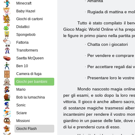
Amanita
·
Minecraft
Baby Hazel
Rugiada di mattina e molti
·
Giochi di cartoni
Tutto è stato compilato il ben
Didattici
Gioco Magic World Online vi ha prepar
Spongebob
le figure in primo piano nella partit
Fattoria
Chatta con i giocatori
·
Transformers
Per vendere e comprare
·
Saetta McQueen
Ben 10
Per accettare regali dai v
·
Camera di fuga
Presentare loro le vostre
·
Giochi per bambini
Mondo nascosto magia online pe
Mario
per gli esami, e solo dopo la loro re
Bob la lumachina
vittoria. Il gioco è anche albero sac
Sonic
di sostanze magiche trasmessi alber
Sciare
incantesimi per rendere il vostro mon
giardino in un paese delle fate, dove
Missioni
di lui e prendersi cura di esso.
Giochi Flash