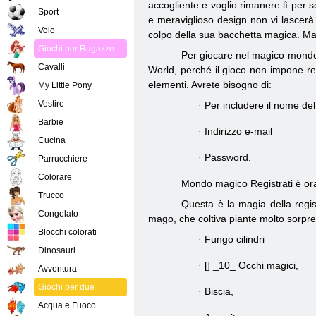
accogliente e voglio rimanere lì per 
Sport
e meraviglioso design non vi lascerà 
Volo
colpo della sua bacchetta magica. Magi
Giochi per Ragazze
Per giocare nel magico mondo 
Cavalli
World, perché il gioco non impone req
elementi. Avrete bisogno di:
My Little Pony
Vestire
Per includere il nome del
·
Barbie
Indirizzo e-mail
·
Cucina
Password.
·
Parrucchiere
Colorare
Mondo magico Registrati è or
Trucco
Questa è la magia della regist
Congelato
mago, che coltiva piante molto sorpre
Blocchi colorati
Fungo cilindri
·
Dinosauri
[] _10_ Occhi magici,
·
Avventura
Giochi per due
Biscia,
·
Acqua e Fuoco