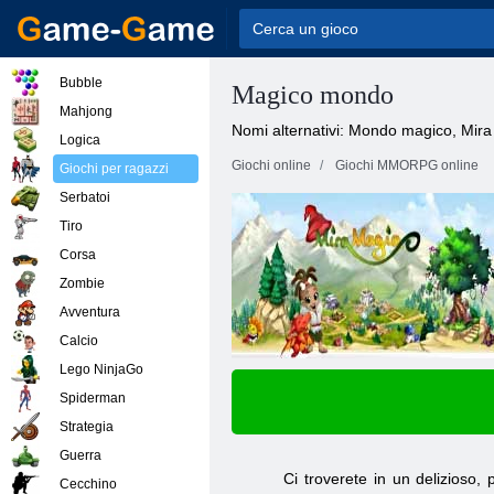
Bubble
Magico mondo
Mahjong
Nomi alternativi: Mondo magico, Mir
Logica
Giochi online
Giochi MMORPG online
Giochi per ragazzi
Serbatoi
Tiro
Corsa
Zombie
Avventura
Calcio
Lego NinjaGo
Spiderman
Strategia
Guerra
Ci troverete in un delizioso,
Cecchino