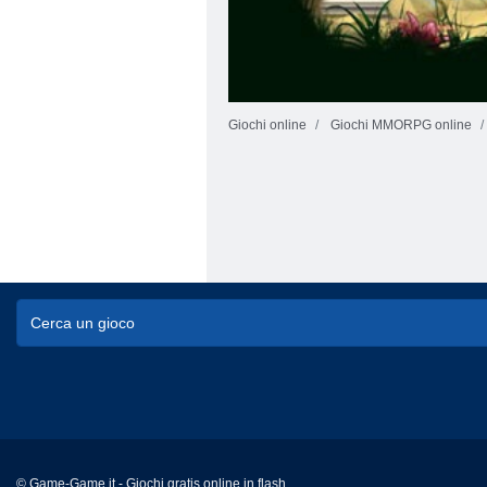
Giochi online
Giochi MMORPG online
© Game-Game.it - Giochi gratis online in flash