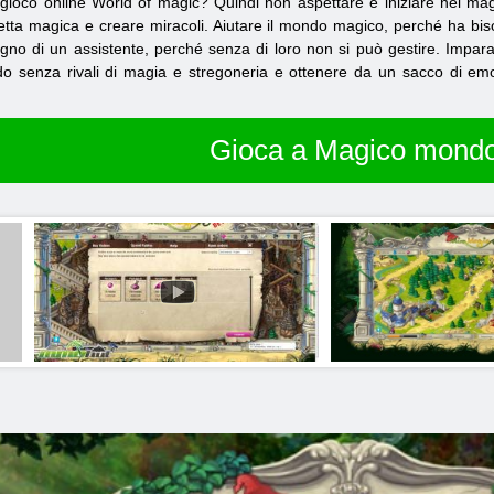
il gioco online World of magic? Quindi non aspettare e iniziare nel 
etta magica e creare miracoli. Aiutare il mondo magico, perché ha bis
gno di un assistente, perché senza di loro non si può gestire. Imparar
senza rivali di magia e stregoneria e ottenere da un sacco di emozi
Gioca a Magico mond