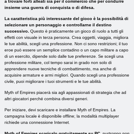
a trovare forti alleati sia per il commercio che per condurre
insieme una guerra di conquista o di difesa.
La caratteristica più interessante del gioco è la possibilità di
selezionare un personaggio e controllarne il destino
successivo.
Questo è praticamente un gioco di ruolo a tutti gli
effetti con visuale in terza persona. Crea oggetti, viaggia, migliora
le tue abilità, scegli una professione. Non ci sono restrizioni; il tuo
eroe può essere un semplice contadino o un capo militare a capo
di un esercito, dipende solo dalle tue preferenze. Se scegli una
professione militare, col tempo sarai in grado non solo di
apprendere nuove tecniche di combattimento, ma anche di
acquisire armature e armi migliori. Quando scegli una professione
civile, puoi migliorare i tuoi strumenti e le tue abilità.
Myth of Empires piacerà sia agli appassionati di strategia che ad
altri giocatori perché combina diversi generi.
Per iniziare, devi scaricare e installare Myth of Empires. La
campagna locale è disponibile offline; la modalità multiplayer
richiede una connessione Internet.
Myth of Empires scaricalo gratuitamente su PC
, purtroppo non