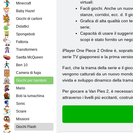
virtuali:
Minecraft
Facili giochi. Anche un nuo
Baby Hazel
stanze, corridoi, ecc. d. Il 
Giochi di cartoni
Grafica di alta qualità con 
Didattici
serie;
Capacità di usare il suggeri
Spongebob
scopi è stato fornito un nego
Fattoria
Transformers
iPlayer One Piece 2 Online è, soprattu
serie TV giapponesi e la prima versi
Saetta McQueen
Ben 10
Fact, che la trama della serie e il gio
Camera di fuga
vengono catturati da un nuovo mondo di 
vivida e sviluppo dinamico della trama
Giochi per bambini
Mario
Per giocare a Van Pies 2, è necessaria
Bob la lumachina
attraverso i livelli più eccitanti, cost
Sonic
Sciare
Missioni
Giochi Flash