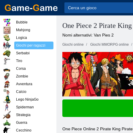
Bubble
One Piece 2 Pirate King
Mahjong
Nomi alternativi: Van Pies 2
Logica
Giochi online
Giochi MMORPG online
Giochi per ragazzi
Serbatoi
Tiro
Corsa
Zombie
Avventura
Calcio
Lego NinjaGo
Spiderman
Strategia
Guerra
One Piece Online 2 Pirate King Pirat
Cecchino