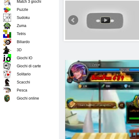
Match 3 giochi
Puzzle
Sudoku
Zuma
Tetris
Biliardo
3D
Giochi IO
Giochi di carte
Solitario
Scacchi
Pesca
Giochi online