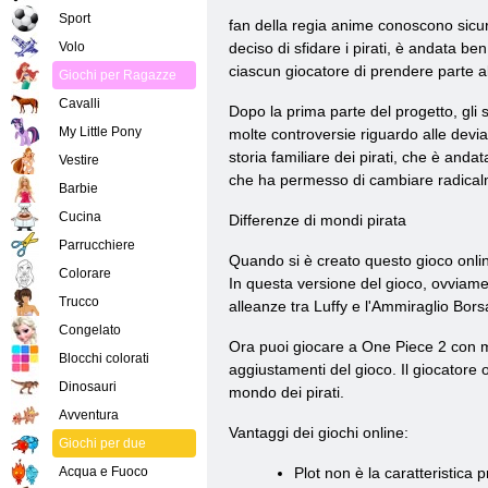
Sport
fan della regia anime conoscono sicu
Volo
deciso di sfidare i pirati, è andata 
ciascun giocatore di prendere parte al
Giochi per Ragazze
Cavalli
Dopo la prima parte del progetto, gli 
My Little Pony
molte controversie riguardo alle devi
storia familiare dei pirati, che è and
Vestire
che ha permesso di cambiare radicalm
Barbie
Cucina
Differenze di mondi pirata
Parrucchiere
Quando si è creato questo gioco online
Colorare
In questa versione del gioco, ovviamen
Trucco
alleanze tra Luffy e l'Ammiraglio Borsal
Congelato
Ora puoi giocare a One Piece 2 con mod
Blocchi colorati
aggiustamenti del gioco. Il giocatore o
Dinosauri
mondo dei pirati.
Avventura
Vantaggi dei giochi online:
Giochi per due
Acqua e Fuoco
Plot non è la caratteristica 