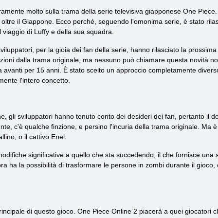
ramente molto sulla trama della serie televisiva giapponese One Piece.
ben oltre il Giappone. Ecco perché, seguendo l'omonima serie, è stato r
 viaggio di Luffy e della sua squadra.
sviluppatori, per la gioia dei fan della serie, hanno rilasciato la pros
azioni dalla trama originale, ma nessuno può chiamare questa novità non
ata avanti per 15 anni. È stato scelto un approccio completamente diverso
ente l'intero concetto.
, gli sviluppatori hanno tenuto conto dei desideri dei fan, pertanto il do
te, c'è qualche finzione, e persino l'incuria della trama originale. Ma è
lino, o il cattivo Enel.
ifiche significative a quello che sta succedendo, il che fornisce una st
ra ha la possibilità di trasformare le persone in zombi durante il gioco, 
principale di questo gioco. One Piece Online 2 piacerà a quei giocatori ch