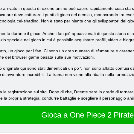
vo arrivato in questa direzione anime può capire rapidamente cosa sta
giocatore deve catturare i punti di gioco del nemico, manovrando tra eserc
tecnologia cel-shading. Non è stato per niente che gli sviluppatori del g
mento durante il gioco. Anche i fan più appassionati di questa storia di 
zio speciale nel gioco in cui è possibile acquistare profili, video e biogra
tto, un gioco per i fan. Ci sono un gran numero di sfumature e caratter
one del browser game basata sulle sue motivazioni.
co originale qui sono stati dimenticati un po ', non sono affatto confusi 
avventure incredibili. La trama non viene alla ribalta nella formulazione 
.
 la registrazione sul sito. Dopo di che, l'utente sarà in grado di tornar
ruire la propria strategia, condurre battaglie e scegliere il personaggio an
Gioca a One Piece 2 Pirate