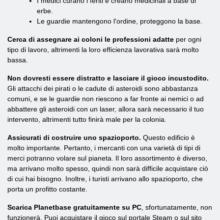
I medici curano i feriti e creano medicinali a base di
erbe.
Le guardie mantengono l'ordine, proteggono la base.
Cerca di assegnare ai coloni le professioni adatte
per ogni
tipo di lavoro, altrimenti la loro efficienza lavorativa sarà molto
bassa.
Non dovresti essere distratto e lasciare il gioco incustodito.
Gli attacchi dei pirati o le cadute di asteroidi sono abbastanza
comuni, e se le guardie non riescono a far fronte ai nemici o ad
abbattere gli asteroidi con un laser, allora sarà necessario il tuo
intervento, altrimenti tutto finirà male per la colonia.
Assicurati di costruire uno spazioporto.
Questo edificio è
molto importante. Pertanto, i mercanti con una varietà di tipi di
merci potranno volare sul pianeta. Il loro assortimento è diverso,
ma arrivano molto spesso, quindi non sarà difficile acquistare ciò
di cui hai bisogno. Inoltre, i turisti arrivano allo spazioporto, che
porta un profitto costante.
Scarica Planetbase gratuitamente su PC
, sfortunatamente, non
funzionerà. Puoi acquistare il gioco sul portale Steam o sul sito