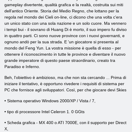
gameplay divertente, qualità grafica e la realtà, costruita sui miti
dell'antico Oriente. Storia del Medio Regno, che lottano per la
regola nel mondo dei Cieli on-line, ci dicono che una volta c'era
un unico stato con una sola nazione e un solo cuore. Ma vennero
i tempi bui - il sovrano di Huang Di è morto, il suo impero fu diviso
in quattro parti. Ci sono nuove province con i nuovi governanti, e
ognuno andò per la sua strada. E 'un giocatore si presenta al
mondo del Feng Yun. La vostra missione è quella di esso - per
ottenere il riconoscimento in tutte le province e diventare il nuovo
grande imperatore di questo paese straordinario, creato tra
Paradiso e Inferno.
Beh, l'obiettivo è ambizioso, ma che non sta cercando ... Prima di
iniziare il tentativo, è opportuno rivedere i requisiti di sistema per
PC che fornisce agli sviluppatori. Così, per che giocare devi Skies
• Sistema operativo Windows 2000/XP / Vista / 7,
• tipo di processore Intel Celeron 1. 0 GGts
• Scheda grafica - MX 400 o ATI 7000E, con il supporto per Direct
X,