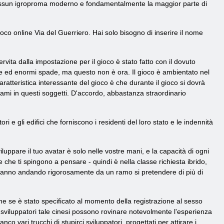
te nessun igroproma moderno e fondamentalmente la maggior parte di
oco online Via del Guerriero. Hai solo bisogno di inserire il nome
ita dalla impostazione per il gioco è stato fatto con il dovuto
 ed enormi spade, ma questo non è ora. Il gioco è ambientato nel
aratteristica interessante del gioco è che durante il gioco si dovrà
ami in questi soggetti. D'accordo, abbastanza straordinario
ori e gli edifici che forniscono i residenti del loro stato e le indennità
uppare il tuo avatar è solo nelle vostre mani, e la capacità di ogni
he ti spingono a pensare - quindi è nella classe richiesta ibrido,
i stanno andando rigorosamente da un ramo si pretendere di più di
 che se è stato specificato al momento della registrazione al sesso
o sviluppatori tale cinesi possono rovinare notevolmente l'esperienza
 vari trucchi di stupirci sviluppatori, progettati per attirare i