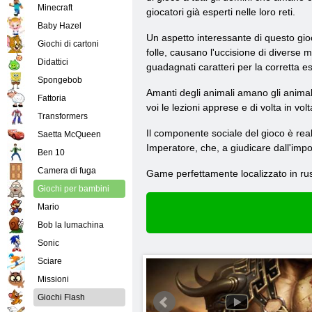
Minecraft
giocatori già esperti nelle loro reti.
Baby Hazel
Un aspetto interessante di questo gioco
Giochi di cartoni
folle, causano l'uccisione di diverse 
Didattici
guadagnati caratteri per la corretta es
Spongebob
Amanti degli animali amano gli animal
Fattoria
voi le lezioni apprese e di volta in v
Transformers
Il componente sociale del gioco è realizza
Saetta McQueen
Imperatore, che, a giudicare dall'impo
Ben 10
Camera di fuga
Game perfettamente localizzato in russ
Giochi per bambini
Mario
Bob la lumachina
Sonic
Sciare
Missioni
Giochi Flash