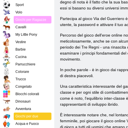
degno di nota è il fatto che la sua b
Sport
essi si basano su diversi universi imm
Volo
Partecipa al gioco Via del Guerriero è
Giochi per Ragazze
utente, la password e attivare il tuo a
Cavalli
My Little Pony
Percorso del gioco dell'eroe online no
meticolosamente, anche se con alcun
Vestire
periodo dei Tre Regni - una rinascita d
Barbie
esaminare i principi fondamentali del
Cucina
movimento.
Parrucchiere
In poche parole - è in gioco dai rapprese
Colorare
di destra piacevoli.
Trucco
Una caratteristica interessante del ga
Congelato
classe e per ogni stile di combattime
Blocchi colorati
come è noto, l'equilibrio inter-class
Dinosauri
rappresentanti di sviluppo ibrido.
Avventura
È interessante notare che, nel lontano
Giochi per due
femminile, poi giocare il gioco online
Acqua e Fuoco
di gioco a tutti gli uomini che amano c