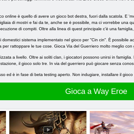
 online è quello di avere un gioco bot destra, fuori dalla scatola. E 'molt
migliaia di mostri e fai da te, anche se è possibile, ma ci vorrebbe una
ecuzione di compiti. Oltre alla linea di quest principale c'è una famiglia
i domestici sistema implementato nel gioco per "Cin cin". È possibile 
olta per rattoppare le tue cose. Gioca Via del Guerriero molto meglio con 
ta a livello. Oltre ai soliti clan, i giocatori possono unirsi in famiglia. Il p
stazione, il gioco solo tre. In via del guerriero può giocare senza cono
o ed è in fase di beta testing aperto. Non indugiare, installare il gioc
Gioca a Way Eroe