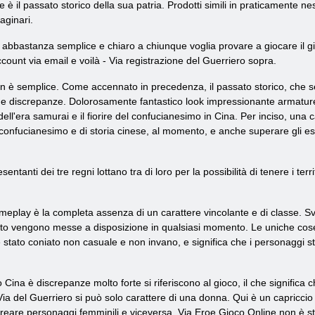
ase è il passato storico della sua patria. Prodotti simili in praticamen
aginari.
 abbastanza semplice e chiaro a chiunque voglia provare a giocare il gi
ccount via email e voilà - Via registrazione del Guerriero sopra.
n è semplice. Come accennato in precedenza, il passato storico, che serv
e discrepanze. Dolorosamente fantastico look impressionante armature
ell'era samurai e il fiorire del confucianesimo in Cina. Per inciso, una c
 confucianesimo e di storia cinese, al momento, e anche superare gli es
ntanti dei tre regni lottano tra di loro per la possibilità di tenere i territ
meplay è la completa assenza di un carattere vincolante e di classe. Svil
nto vengono messe a disposizione in qualsiasi momento. Le uniche cose c
e è stato coniato non casuale e non invano, e significa che i personagg
 Cina è discrepanze molto forte si riferiscono al gioco, il che significa
 Via del Guerriero si può solo carattere di una donna. Qui è un capricci
reare personaggi femminili e viceversa. Via Eroe Gioco Online non è stanco