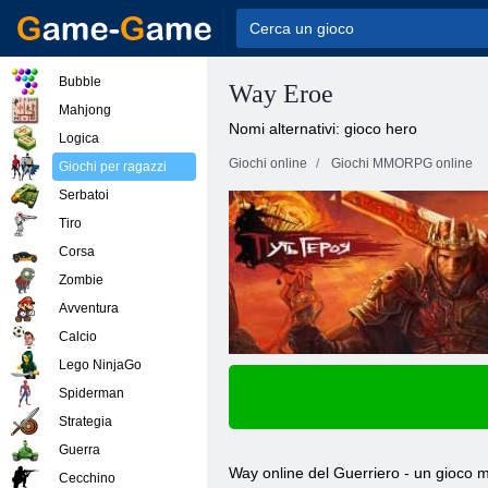
Bubble
Way Eroe
Mahjong
Nomi alternativi: gioco hero
Logica
Giochi online
Giochi MMORPG online
Giochi per ragazzi
Serbatoi
Tiro
Corsa
Zombie
Avventura
Calcio
Lego NinjaGo
Spiderman
Strategia
Guerra
Way online del Guerriero - un gioco mu
Cecchino