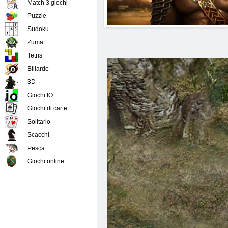
Match 3 giochi
Puzzle
Sudoku
Zuma
Tetris
Biliardo
3D
Giochi IO
Giochi di carte
Solitario
Scacchi
Pesca
Giochi online