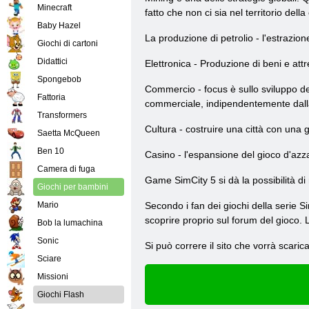
Minecraft
fatto che non ci sia nel territorio dell
Baby Hazel
La produzione di petrolio - l'estrazio
Giochi di cartoni
Didattici
Elettronica - Produzione di beni e at
Spongebob
Commercio - focus è sullo sviluppo d
Fattoria
commerciale, indipendentemente dalla
Transformers
Cultura - costruire una città con una g
Saetta McQueen
Ben 10
Casino - l'espansione del gioco d'azzard
Camera di fuga
Game SimCity 5 si dà la possibilità di
Giochi per bambini
Mario
Secondo i fan dei giochi della serie 
scoprire proprio sul forum del gioco. L
Bob la lumachina
Sonic
Si può correre il sito che vorrà scaric
Sciare
Missioni
Giochi Flash