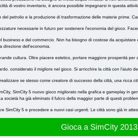
a città di vostro inventario, è ancora possibile impegnarsi in questa attivit
ne del petrolio e la produzione di trasformazione delle materie prime. Car
trezzature necessarie in futuro per sostenere l'economia del gioco. Face
el business e del commercio. Non ha bisogno di costose da acquistare
 direzione dell'economia.
rande cultura. Oltre piacere estetico, portare maggiore prosperità per att
o. considerato il migliore nel gioco. Si arricchire la città con l'aiuto del
 realizzare se stesso come creatore di successo della città, una ricca ci
SimCity, SimCity 5 nuovo gioco migliorato nella grafica e gameplay in ge
a società ha già eliminato il fulcro della maggior parte di questi problemi
are SimCity 5 e procedere a nuovi casi urgenti. Le città sono già in atte
Gioca a SimCity 2013