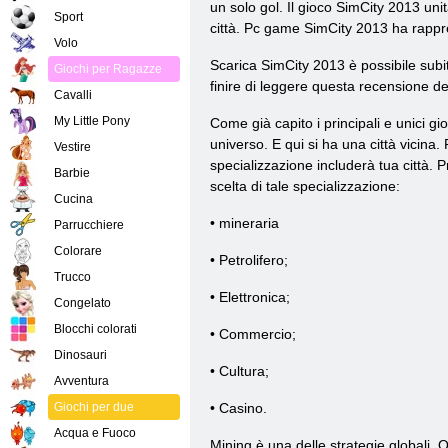
un solo gol. Il gioco SimCity 2013 unit
Sport
città. Pc game SimCity 2013 ha rappr
Volo
Scarica SimCity 2013 è possibile subi
Giochi per Ragazze
finire di leggere questa recensione d
Cavalli
My Little Pony
Come già capito i principali e unici gi
universo. E qui si ha una città vicina
Vestire
specializzazione includerà tua città. P
Barbie
scelta di tale specializzazione:
Cucina
• mineraria
Parrucchiere
Colorare
• Petrolifero;
Trucco
• Elettronica;
Congelato
Blocchi colorati
• Commercio;
Dinosauri
• Cultura;
Avventura
Giochi per due
• Casino.
Acqua e Fuoco
Mining è una delle strategie globali.