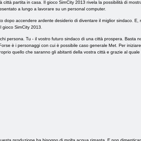
à città partita in casa. Il gioco SimCity 2013 rivela la possibilità di most
esentato a lungo a lavorare su un personal computer.
to dopo accendere ardente desiderio di diventare il miglior sindaco. E,
el gioco SimCity 2013.
ochi persona. Tu - il vostro futuro sindaco di una città prospera. Basta n
. Forse è i personaggi con cui è possibile caso generale Met. Per iniziar
roprio quello che saranno gli abitanti della vostra città e grazie al quale 
 Questa produzione ha bisogno di molta acqua rimasta. E non dimenticar