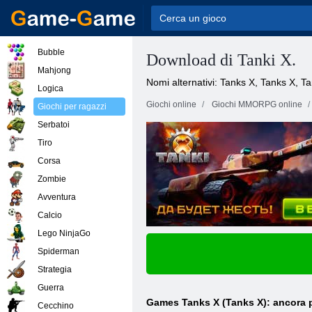
Bubble
Download di Tanki X.
Mahjong
Nomi alternativi: Tanks X, Tanks X, T
Logica
Giochi online
Giochi MMORPG online
Giochi per ragazzi
Serbatoi
Tiro
Corsa
Zombie
Avventura
Calcio
Lego NinjaGo
Spiderman
Strategia
Guerra
Games Tanks X (Tanks X): ancora pi
Cecchino