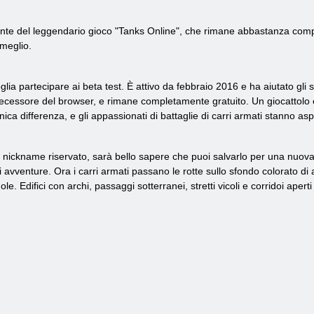
ente del leggendario gioco "Tanks Online", che rimane abbastanza comp
 meglio.
lia partecipare ai beta test. È attivo da febbraio 2016 e ha aiutato gli 
decessore del browser, e rimane completamente gratuito. Un giocattolo 
ca differenza, e gli appassionati di battaglie di carri armati stanno as
n nickname riservato, sarà bello sapere che puoi salvarlo per una nuova
ori avventure. Ora i carri armati passano le rotte sullo sfondo colorato di
ole. Edifici con archi, passaggi sotterranei, stretti vicoli e corridoi ap