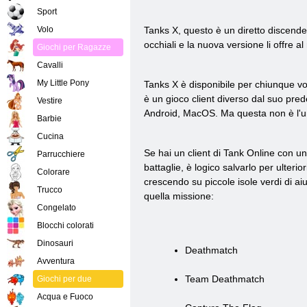
Sport
Volo
Tanks X, questo è un diretto discend
occhiali e la nuova versione li offre al
Giochi per Ragazze
Cavalli
My Little Pony
Tanks X è disponibile per chiunque vog
è un gioco client diverso dal suo pre
Vestire
Android, MacOS. Ma questa non è l'uni
Barbie
Cucina
Se hai un client di Tank Online con u
Parrucchiere
battaglie, è logico salvarlo per ulteri
Colorare
crescendo su piccole isole verdi di aiu
Trucco
quella missione:
Congelato
Blocchi colorati
Dinosauri
Deathmatch
Avventura
Team Deathmatch
Giochi per due
Acqua e Fuoco