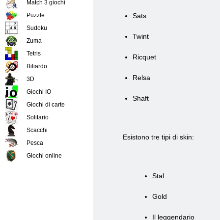
Match 3 giochi
Puzzle
Sats
Sudoku
Twint
Zuma
Tetris
Ricquet
Biliardo
Relsa
3D
Giochi IO
Shaft
Giochi di carte
Solitario
Scacchi
Esistono tre tipi di skin:
Pesca
Giochi online
Stal
Gold
Il leggendario