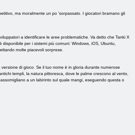
etitivo, ma moralmente un po 'sorpassato. I giocatori bramano gli
sviluppatori a identificare le aree problematiche. Va detto che Tanki X
è disponibile per i sistemi più comuni: Windows, iOS, Ubuntu,
pettando molte piacevoli sorprese.
 versione di gioco. Se il tuo nome è in gloria durante numerose
 antichi templi, la natura pittoresca, dove le palme crescono al vento,
erti assomigliano a un labirinto sul quale mangi, eseguendo questa o