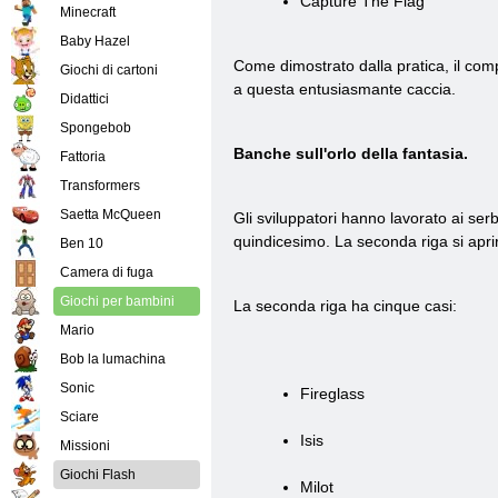
Capture The Flag
Minecraft
Baby Hazel
Come dimostrato dalla pratica, il compi
Giochi di cartoni
a questa entusiasmante caccia.
Didattici
Spongebob
Banche sull'orlo della fantasia.
Fattoria
Transformers
Saetta McQueen
Gli sviluppatori hanno lavorato ai serb
quindicesimo. La seconda riga si aprir
Ben 10
Camera di fuga
Giochi per bambini
La seconda riga ha cinque casi:
Mario
Bob la lumachina
Sonic
Fireglass
Sciare
Isis
Missioni
Giochi Flash
Milot