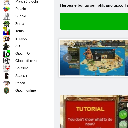
Match 3 giochi
Heroes e bonus semplificano gioco Tau
Puzzle
Sudoku
Zuma
Tetris
Biliardo
3D
Giochi IO
Giochi di carte
Solitario
Scacchi
Pesca
Giochi online