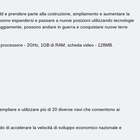
rld e prendere parte alla costruzione, ampliamento e aumentare la
, possono espandersi e passare a nuove posizioni utilizzando tecnologie
ri saggiamente, possono andare in guerra e conquistare nuove terre
a del processore - 2GHz, 1GB di RAM, scheda video - 128MB.
i, ampliare e utilizzare più di 20 diverse navi che consentono ai
ado di accelerare la velocità di sviluppo economico nazionale e