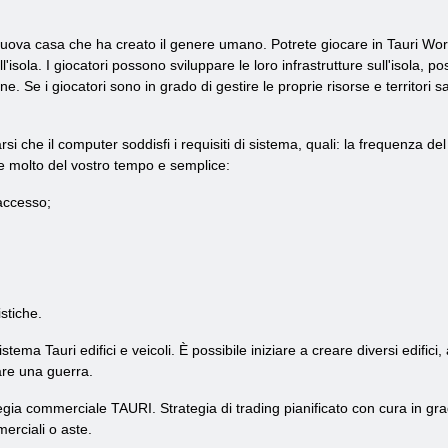
 nuova casa che ha creato il genere umano. Potrete giocare in Tauri Wo
l'isola. I giocatori possono sviluppare le loro infrastrutture sull'isola
e. Se i giocatori sono in grado di gestire le proprie risorse e territo
arsi che il computer soddisfi i requisiti di sistema, quali: la frequenz
e molto del vostro tempo e semplice:
 accesso;
stiche.
stema Tauri edifici e veicoli. È possibile iniziare a creare diversi edific
iare una guerra.
egia commerciale TAURI. Strategia di trading pianificato con cura in gr
merciali o aste.