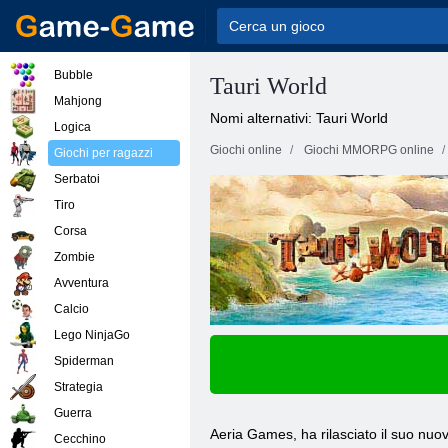
Bubble
Tauri World
Mahjong
Nomi alternativi: Tauri World
Logica
Giochi online
Giochi MMORPG online
Giochi per ragazzi
Serbatoi
Tiro
Corsa
Zombie
Avventura
Calcio
Lego NinjaGo
Spiderman
Strategia
Guerra
Aeria Games, ha rilasciato il suo nuov
Cecchino