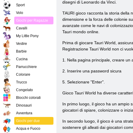
disegni di Leonardo da Vinci.
Sport
Volo
TAURI gioco racconta la storia della
dimensione e la forza delle colonie sul
Giochi per Ragazze
avanzate come le navi di colonizzazion
Cavalli
Tauri mondo online.
My Little Pony
Prima di giocare Tauri World, assicur
Vestire
Registrazione Tauri World non ci vuol
Barbie
Cucina
1. Nella pagina principale, creare un
Parrucchiere
2. Inserire una password sicura
Colorare
5. Selezionare "Enter".
Trucco
Congelato
Gioco Tauri World ha diverse caratteri
Blocchi colorati
In primo luogo, il gioco ha un ampio si
Dinosauri
giocatori di spiare, colonizzare o iniz
Avventura
Giochi per due
In secondo luogo, il gioco è una strat
sostenere gli alleati dai giocatori com
Acqua e Fuoco