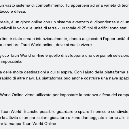
 un vasto sistema di combattimento. Tu appartieni ad una varietà di tecn
ttacco e difesa.
ale, è un gioco online con un sistema avanzato di dipendenza e di una s
 velivoli in volo e le unità di terra - un totale di 25 tipi di edifici sono stati
ine è stato creato intenzionalmente, dando ai giocatori l'opportunità di
neta e settore Tauri World online, dove si vuole vivere.
l gioco Tauri World on-line è quello di sviluppare uno dei pianeti selezion
 impossibile.
 delle molte destinazioni a cui si aspira. Con l'aiuto della piattaforma 
o rapido di altre navi. La piattaforma può anche costruire una nave spazi
World Online viene utilizzato per impostare la potenza difesa del campo
o Tauri World. È anche possibile guardare e spiare il nemico e condividere
e le attività di un particolare giocatore o zone danneggiate intorno alle is
are la mappa Tauri World Online.