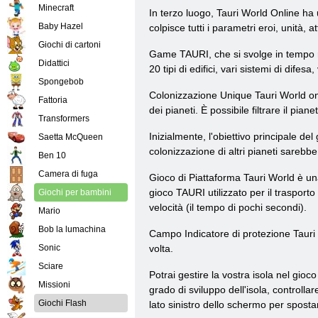
Minecraft
In terzo luogo, Tauri World Online ha
Baby Hazel
colpisce tutti i parametri eroi, unità, a
Giochi di cartoni
Game TAURI, che si svolge in tempo re
Didattici
20 tipi di edifici, vari sistemi di difesa,
Spongebob
Colonizzazione Unique Tauri World on-l
Fattoria
dei pianeti. È possibile filtrare il pia
Transformers
Inizialmente, l'obiettivo principale de
Saetta McQueen
colonizzazione di altri pianeti sarebbe
Ben 10
Camera di fuga
Gioco di Piattaforma Tauri World è una
gioco TAURI utilizzato per il trasport
Giochi per bambini
velocità (il tempo di pochi secondi).
Mario
Bob la lumachina
Campo Indicatore di protezione Tauri 
Sonic
volta.
Sciare
Potrai gestire la vostra isola nel gioc
Missioni
grado di sviluppo dell'isola, controllar
Giochi Flash
lato sinistro dello schermo per spost