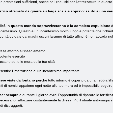
 prestazioni sufficienti, anche se i requisiti per l'attrezzatura in ques
stico stremato da guerre su larga scala e sopravvissuto a una ver
civiltà in questo mondo sopravviveranno è la completa espulsione d
o incantesimo. Questo è un incantesimo molto lungo e potente che richie
oscurità guidate dai maghi oscuri faranno di tutto affinché non accada nul
ifesa attorno all'insediamento
potente esercito
passano sotto le mura della tua città
sentire l'interruzione di un incantesimo importante.
ere viste da lontano
perché tutto intorno è coperto da una nebbia lilla
citi di nemici appaiono ogni notte alle tue mura ed è impossibile seguire
 per sempre
e durante il giorno avrai l'opportunità di riparare le fortifi
ecessario rafforzare costantemente la difesa. Più il rituale anti-magia s
i distruggerti.