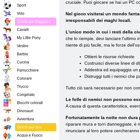
cruciale. Puoi giocare se hai un PC con
Sport
Volo
Nel gioco visiterai un mondo fanta
irresponsabili dei maghi locali.
Giochi per Ragazze
Cavalli
L'unico modo in cui i resti della 
My Little Pony
che lo riempie, devi lanciare l'ultim
niente di più facile, ma le forze dell'
Vestire
Barbie
Ottieni le risorse richieste
Cucina
Costruisci diverse linee di d
Addestra ed equipaggia un 
Parrucchiere
Distruggi tutti i nemici che 
Colorare
Trucco
Tutto ciò sarà necessario per non con
Congelato
Le folle di nemici non possono ess
Blocchi colorati
A causa di questa caratteristica, eser
Dinosauri
Fortunatamente la notte non dura
Avventura
riparare mura e torri danneggiate, è n
Giochi per due
rinunciare al loro potere cercheranno d
Acqua e Fuoco