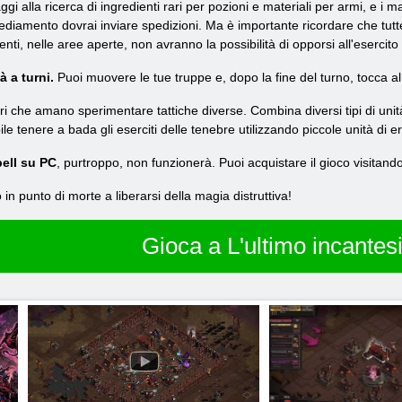
aggi alla ricerca di ingredienti rari per pozioni e materiali per armi, e i m
nsediamento dovrai inviare spedizioni. Ma è importante ricordare che tutt
enti, nelle aree aperte, non avranno la possibilità di opporsi all'esercito
à a turni.
Puoi muovere le tue truppe e, dopo la fine del turno, tocca a
ri che amano sperimentare tattiche diverse. Combina diversi tipi di unità
ile tenere a bada gli eserciti delle tenebre utilizzando piccole unità di e
pell su PC
, purtroppo, non funzionerà. Puoi acquistare il gioco visitando 
o in punto di morte a liberarsi della magia distruttiva!
Gioca a L'ultimo incante