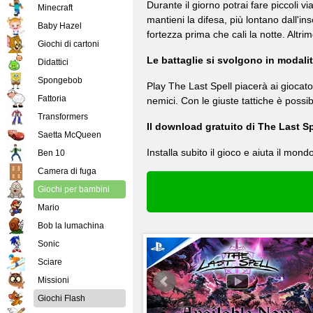
Durante il giorno potrai fare piccoli vi
Minecraft
mantieni la difesa, più lontano dall'i
Baby Hazel
fortezza prima che cali la notte. Altrim
Giochi di cartoni
Le battaglie si svolgono in modalit
Didattici
Spongebob
Play The Last Spell piacerà ai giocato
Fattoria
nemici. Con le giuste tattiche è possib
Transformers
Il download gratuito di The Last S
Saetta McQueen
Installa subito il gioco e aiuta il mond
Ben 10
Camera di fuga
Giochi per bambini
Mario
Bob la lumachina
Sonic
Sciare
Missioni
Giochi Flash