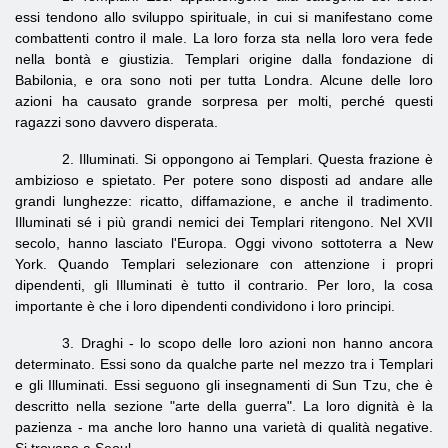
essi tendono allo sviluppo spirituale, in cui si manifestano come
combattenti contro il male. La loro forza sta nella loro vera fede
nella bontà e giustizia. Templari origine dalla fondazione di
Babilonia, e ora sono noti per tutta Londra. Alcune delle loro
azioni ha causato grande sorpresa per molti, perché questi
ragazzi sono davvero disperata.
2. Illuminati. Si oppongono ai Templari. Questa frazione è
ambizioso e spietato. Per potere sono disposti ad andare alle
grandi lunghezze: ricatto, diffamazione, e anche il tradimento.
Illuminati sé i più grandi nemici dei Templari ritengono. Nel XVII
secolo, hanno lasciato l'Europa. Oggi vivono sottoterra a New
York. Quando Templari selezionare con attenzione i propri
dipendenti, gli Illuminati è tutto il contrario. Per loro, la cosa
importante è che i loro dipendenti condividono i loro principi.
3. Draghi - lo scopo delle loro azioni non hanno ancora
determinato. Essi sono da qualche parte nel mezzo tra i Templari
e gli Illuminati. Essi seguono gli insegnamenti di Sun Tzu, che è
descritto nella sezione "arte della guerra". La loro dignità è la
pazienza - ma anche loro hanno una varietà di qualità negative.