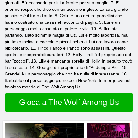
giornali. E 'necessario per lui a fornire per sua moglie. 7. È
enorme rospo, che dice con un accento inglese. La sua grande
passione è il furto d'auto. 8. Colin è uno dei tre porcellini che
hanno costruito una casa nel racconto di paglia. 9. Lui è un
personaggio molto assetato di potere e vile. 10. Bafkin sta
parlando, alato scimmia magia di Oz. Lui è molto laboriosa, ma
piuttosto incline a coccole e piccoli scherzi. Lui ora lavora come
bibliotecario. 11. Pinco Panco e Panco sono assassini. Questo
spietati e inseparabili caratteri. 12. Holly - troll è il proprietario del
bar "zoccoli". 13. Lilly è mancante sorella di Holly. In seguito trovò
la sua testa. 14. Georgie è il proprietario di "Pudding e Pie". 15.
Grendel è un personaggio che non ha nulla di interessante. 16.
Barbablù è il personaggio più ricco di New York. Immergetevi nel
favoloso mondo di The Wolf Among Us.
Gioca a The Wolf Among Us