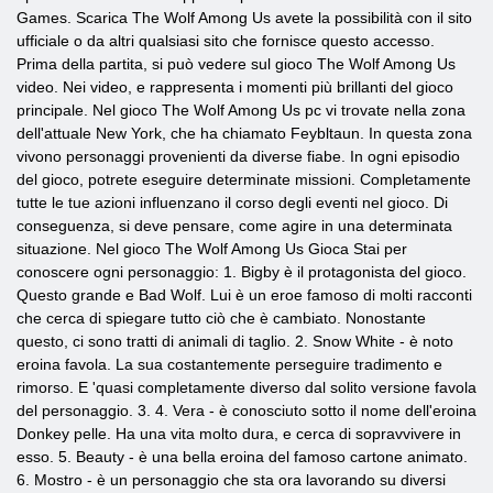
Games. Scarica The Wolf Among Us avete la possibilità con il sito
ufficiale o da altri qualsiasi sito che fornisce questo accesso.
Prima della partita, si può vedere sul gioco The Wolf Among Us
video. Nei video, e rappresenta i momenti più brillanti del gioco
principale. Nel gioco The Wolf Among Us pc vi trovate nella zona
dell'attuale New York, che ha chiamato Feybltaun. In questa zona
vivono personaggi provenienti da diverse fiabe. In ogni episodio
del gioco, potrete eseguire determinate missioni. Completamente
tutte le tue azioni influenzano il corso degli eventi nel gioco. Di
conseguenza, si deve pensare, come agire in una determinata
situazione. Nel gioco The Wolf Among Us Gioca Stai per
conoscere ogni personaggio: 1. Bigby è il protagonista del gioco.
Questo grande e Bad Wolf. Lui è un eroe famoso di molti racconti
che cerca di spiegare tutto ciò che è cambiato. Nonostante
questo, ci sono tratti di animali di taglio. 2. Snow White - è noto
eroina favola. La sua costantemente perseguire tradimento e
rimorso. E 'quasi completamente diverso dal solito versione favola
del personaggio. 3. 4. Vera - è conosciuto sotto il nome dell'eroina
Donkey pelle. Ha una vita molto dura, e cerca di sopravvivere in
esso. 5. Beauty - è una bella eroina del famoso cartone animato.
6. Mostro - è un personaggio che sta ora lavorando su diversi