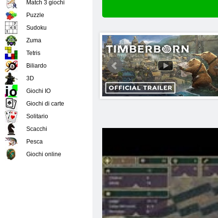
Match 3 giochi
Puzzle
Sudoku
Zuma
Tetris
Biliardo
3D
Giochi IO
Giochi di carte
Solitario
Scacchi
Pesca
Giochi online