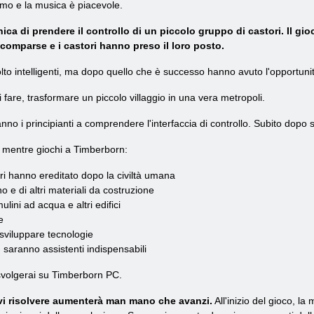
mo e la musica è piacevole.
nica di prendere il controllo di un piccolo gruppo di castori. Il 
comparse e i castori hanno preso il loro posto.
lto intelligenti, ma dopo quello che è successo hanno avuto l'opportunità 
fare, trasformare un piccolo villaggio in una vera metropoli.
nno i principianti a comprendere l'interfaccia di controllo. Subito dopo 
e mentre giochi a Timberborn:
ri hanno ereditato dopo la civiltà umana
no e di altri materiali da costruzione
lini ad acqua e altri edifici
e
sviluppare tecnologie
, saranno assistenti indispensabili
 svolgerai su Timberborn PC.
vi risolvere aumenterà man mano che avanzi.
All'inizio del gioco, l