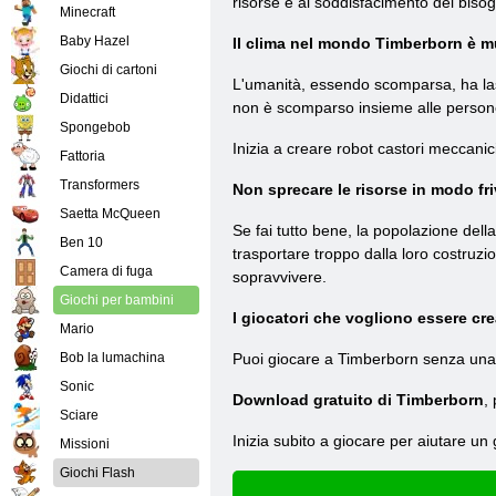
risorse e al soddisfacimento dei biso
Minecraft
Baby Hazel
Il clima nel mondo Timberborn è mut
Giochi di cartoni
L'umanità, essendo scomparsa, ha lasci
Didattici
non è scomparso insieme alle persone.
Spongebob
Inizia a creare robot castori meccanic
Fattoria
Transformers
Non sprecare le risorse in modo fri
Saetta McQueen
Se fai tutto bene, la popolazione della
Ben 10
trasportare troppo dalla loro costruzio
Camera di fuga
sopravvivere.
Giochi per bambini
I giocatori che vogliono essere cre
Mario
Bob la lumachina
Puoi giocare a Timberborn senza una c
Sonic
Download gratuito di Timberborn
,
Sciare
Inizia subito a giocare per aiutare un
Missioni
Giochi Flash