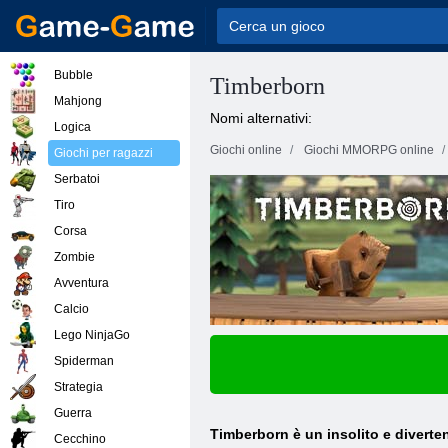
Bubble
Timberborn
Mahjong
Nomi alternativi:
Logica
Giochi online
Giochi MMORPG online
Giochi per ragazzi
Serbatoi
Tiro
Corsa
Zombie
Avventura
Calcio
Lego NinjaGo
Spiderman
Strategia
Guerra
Timberborn è un insolito e diverten
Cecchino