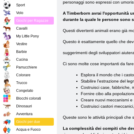
personaggi sono espressi con umoris
Sport
Volo
A Timberborn avrai l'opportunità u
durante la quale le persone sono s
Giochi per Ragazze
Cavalli
Questi divertenti animali erano già mo
My Little Pony
Questo è esattamente quello che devi 
Vestire
Barbie
suggerimenti degli sviluppatori aiutera
Cucina
Ci sono molte cose importanti da far
Parrucchiere
Esplora il mondo che i casto
Colorare
Stabilire l'estrazione del leg
Trucco
Costruisci case, fabbriche, mu
Congelato
Fornire cibo alla popolazion
Blocchi colorati
Creare nuovi meccanismi e 
Costruisci castori meccanici
Dinosauri
Avventura
Queste sono le attività principali che
Giochi per due
La complessità dei compiti che de
Acqua e Fuoco