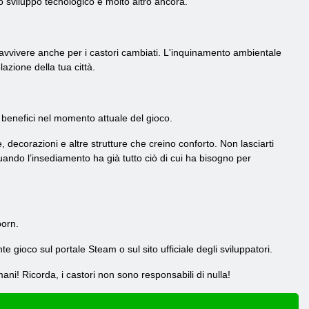
o sviluppo tecnologico e molto altro ancora.
pravvivere anche per i castori cambiati. L'inquinamento ambientale
zione della tua città.
 benefici nel momento attuale del gioco.
, decorazioni e altre strutture che creino conforto. Non lasciarti
quando l’insediamento ha già tutto ciò di cui ha bisogno per
born.
e gioco sul portale Steam o sul sito ufficiale degli sviluppatori.
ani! Ricorda, i castori non sono responsabili di nulla!