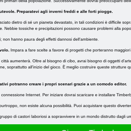
gni primari della popolazione. Successivamente dovrai preoccuparti dell
evole. Preparatevi agli inverni freddi e alle forti piogge.
ato dietro di sé un pianeta devastato, in tali condizioni è difficile so
 Nebbie tossiche e precipitazioni possono causare problemi alla popola
i; non hanno paura degli effetti dannosi dell'ambiente.
volo.
Impara a fare scelte a favore di progetti che porteranno maggiori
 città aumenterà. Oltre al bisogno di cibo, avrai bisogno di oggetti d'arte
ne, soprattutto all'inizio del gioco. È meglio costruire queste strutture 
ativi potranno creare i propri scenari grazie a un comodo editor.
onnessione Internet. Per iniziare dovrai scaricare e installare Timber
 purtroppo, non esiste alcuna possibilità. Puoi acquistare questo divertent
 gruppo di castori laboriosi a sopravvivere in un mondo distrutto dagli um