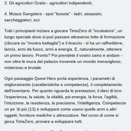
3. Gli agricoltori Gratis - agricoltori indipendenti;
4. Mosca Gangsters - spot "bosota" - ladri, assassini,
saccheggiatori, ecc
Tutti i principianti iniziare a giocare TimeZero di "incubatore", un
luogo speciale dove si può passare attraverso lotte di formazione
(cliccare su "mostra battaglia") e il braccio - si ha un raffreddore,
lancio, armi da fuoco, armi a energia. E, naturalmente, ottenere
un primo lavoro. Pronto? Poi prendete il vostro zaino e andare -
non oltre le mura del palazzo troverete un mondo meraviglioso,
misterioso e brutale.
Ogni passaggio Quest Hero porta esperienza, i parametri di
miglioramento (caratteristiche e competenze), il completamento
dell'inventario. Per quanto riguarda le prestazioni, il dieci di loro:
l'esperienza, la salute, la vitalità, psi-energia, la forza, l'agilità,
l'intuizione, la resistenza, la precisione, l'intelligenza. Competenze
un po 'di più (13) e sviluppare come usano quelle armi o altri
oggetti, forniture mediche o attrezzature. Nel corso di come si
gioca TimeZero, provare a sviluppare tutti.