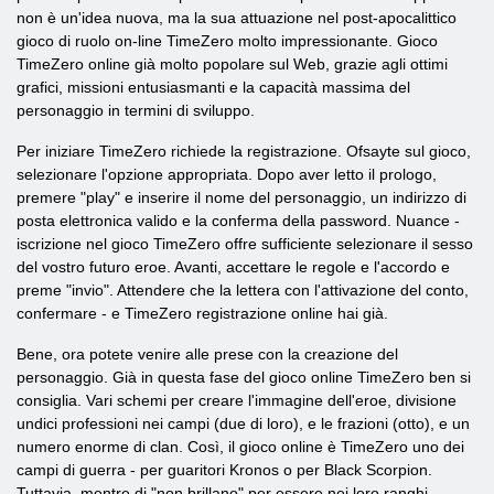
non è un'idea nuova, ma la sua attuazione nel post-apocalittico
gioco di ruolo on-line TimeZero molto impressionante. Gioco
TimeZero online già molto popolare sul Web, grazie agli ottimi
grafici, missioni entusiasmanti e la capacità massima del
personaggio in termini di sviluppo.
Per iniziare TimeZero richiede la registrazione. Ofsayte sul gioco,
selezionare l'opzione appropriata. Dopo aver letto il prologo,
premere "play" e inserire il nome del personaggio, un indirizzo di
posta elettronica valido e la conferma della password. Nuance -
iscrizione nel gioco TimeZero offre sufficiente selezionare il sesso
del vostro futuro eroe. Avanti, accettare le regole e l'accordo e
preme "invio". Attendere che la lettera con l'attivazione del conto,
confermare - e TimeZero registrazione online hai già.
Bene, ora potete venire alle prese con la creazione del
personaggio. Già in questa fase del gioco online TimeZero ben si
consiglia. Vari schemi per creare l'immagine dell'eroe, divisione
undici professioni nei campi (due di loro), e le frazioni (otto), e un
numero enorme di clan. Così, il gioco online è TimeZero uno dei
campi di guerra - per guaritori Kronos o per Black Scorpion.
Tuttavia, mentre di "non brillano" per essere nei loro ranghi,