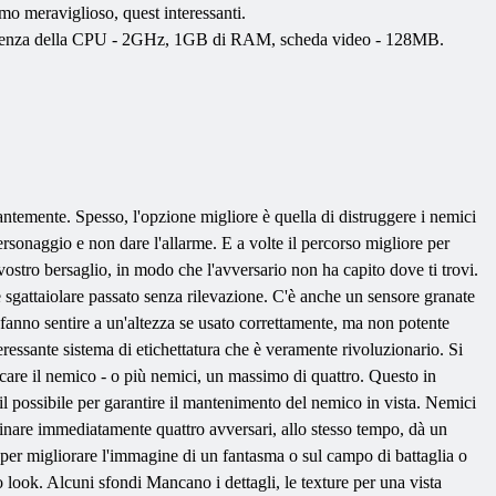
tmo meraviglioso, quest interessanti.
 frequenza della CPU - 2GHz, 1GB di RAM, scheda video - 128MB.
antemente. Spesso, l'opzione migliore è quella di distruggere i nemici
rsonaggio e non dare l'allarme. E a volte il percorso migliore per
tro bersaglio, in modo che l'avversario non ha capito dove ti trovi.
gattaiolare passato senza rilevazione. C'è anche un sensore granate
 fanno sentire a un'altezza se usato correttamente, ma non potente
essante sistema di etichettatura che è veramente rivoluzionario. Si
rcare il nemico - o più nemici, un massimo di quattro. Questo in
l possibile per garantire il mantenimento del nemico in vista. Nemici
minare immediatamente quattro avversari, allo stesso tempo, dà un
er migliorare l'immagine di un fantasma o sul campo di battaglia o
ook. Alcuni sfondi Mancano i dettagli, le texture per una vista