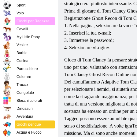
strategico era piuttosto interessante. 
Sport
Prima di giocare di Tom Clancy Ghost
Volo
Registrazione Ghost Recon di Tom Cla
Giochi per Ragazze
1. Nella pagina, selezionare la voce "r
Cavalli
2. Inserisci la tua e-mail;
My Little Pony
3. Immettere la password;
Vestire
4. Selezionare «Login».
Barbie
Gioco di Tom Clancy fa pensare strateg
Cucina
uno per uno, valutando con attenzione 
Parrucchiere
Tom Clancy Ghost Recon Online non usc
Colorare
Del camuffamento Adaptive Tom Clancy
Trucco
per selezionare i nemici, si aiuterà a
Congelato
come la stragrande maggioranza, per f
Blocchi colorati
tratta di una versione migliorata di n
Dinosauri
sostanza ha emesso un ordine per un c
Avventura
Tagged possono essere annullate quand
Giochi per due
senso di soddisfazione. A volte igra
Acqua e Fuoco
missione. Ma ci sono anche momenti di