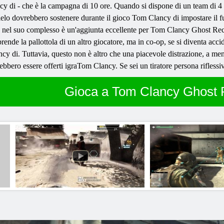
 di - che è la campagna di 10 ore. Quando si dispone di un team di 4 gi
l cielo dovrebbero sostenere durante il gioco Tom Clancy di impostare il
op nel suo complesso è un'aggiunta eccellente per Tom Clancy Ghost Rec
prende la pallottola di un altro giocatore, ma in co-op, se si diventa ac
y di. Tuttavia, questo non è altro che una piacevole distrazione, a meno
bbero essere offerti igraTom Clancy. Se sei un tiratore persona riflessi
Gioca a Tom Clancy Ghost