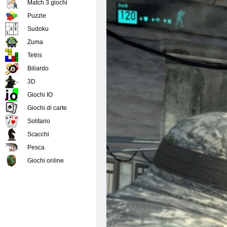
Match 3 giochi
Puzzle
Sudoku
Zuma
Tetris
Biliardo
3D
Giochi IO
Giochi di carte
Solitario
Scacchi
Pesca
Giochi online