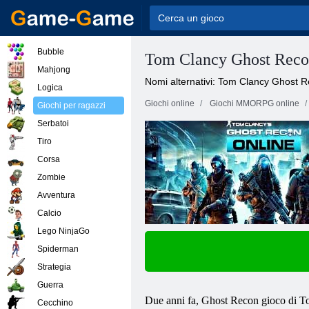
Bubble
Tom Clancy Ghost Rec
Mahjong
Nomi alternativi: Tom Clancy Ghost 
Logica
Giochi online
Giochi MMORPG online
Giochi per ragazzi
Serbatoi
Tiro
Corsa
Zombie
Avventura
Calcio
Lego NinjaGo
Spiderman
Strategia
Guerra
Due anni fa, Ghost Recon gioco di Tom
Cecchino