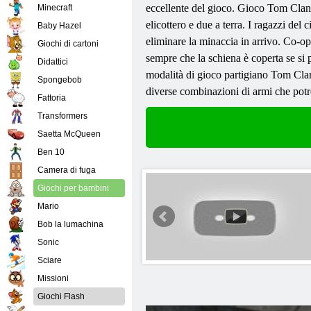
eccellente del gioco. Gioco Tom Clancy
Minecraft
elicottero e due a terra. I ragazzi de
Baby Hazel
eliminare la minaccia in arrivo. Co-
Giochi di cartoni
sempre che la schiena è coperta se si 
Didattici
modalità di gioco partigiano Tom Clanc
Spongebob
diverse combinazioni di armi che potre
Fattoria
Transformers
Saetta McQueen
Ben 10
Camera di fuga
Giochi per bambini
Mario
Bob la lumachina
Sonic
Sciare
Missioni
Giochi Flash