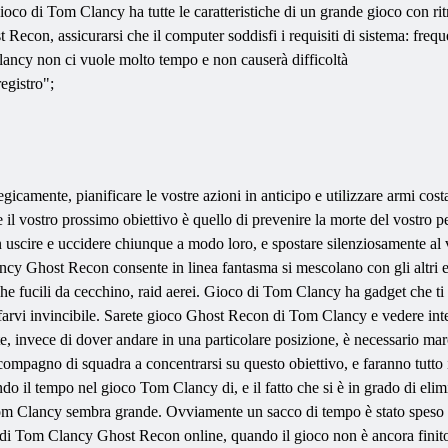
Gioco di Tom Clancy ha tutte le caratteristiche di un grande gioco con ri
 Recon, assicurarsi che il computer soddisfi i requisiti di sistema:
ncy non ci vuole molto tempo e non causerà difficoltà
egistro";
icamente, pianificare le vostre azioni in anticipo e utilizzare armi cost
il vostro prossimo obiettivo è quello di prevenire la morte del vostro pe
ire e uccidere chiunque a modo loro, e spostare silenziosamente al vos
 Ghost Recon consente in linea fantasma si mescolano con gli altri e s
nche fucili da cecchino, raid aerei. Gioco di Tom Clancy ha gadget che ti
arvi invincibile. Sarete gioco Ghost Recon di Tom Clancy e vedere inter
ote, invece di dover andare in una particolare posizione, è necessario ma
ompagno di squadra a concentrarsi su questo obiettivo, e faranno tutto i
o il tempo nel gioco Tom Clancy di, e il fatto che si è in grado di eli
Tom Clancy sembra grande. Ovviamente un sacco di tempo è stato speso p
 Tom Clancy Ghost Recon online, quando il gioco non è ancora finito l