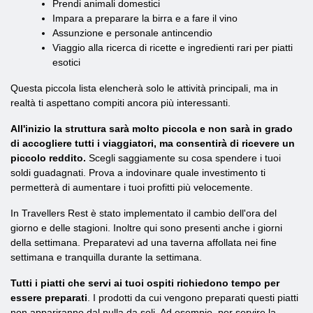
Prendi animali domestici
Impara a preparare la birra e a fare il vino
Assunzione e personale antincendio
Viaggio alla ricerca di ricette e ingredienti rari per piatti
esotici
Questa piccola lista elencherà solo le attività principali, ma in
realtà ti aspettano compiti ancora più interessanti.
All'inizio la struttura sarà molto piccola e non sarà in grado
di accogliere tutti i viaggiatori, ma consentirà di ricevere un
piccolo reddito.
Scegli saggiamente su cosa spendere i tuoi
soldi guadagnati. Prova a indovinare quale investimento ti
permetterà di aumentare i tuoi profitti più velocemente.
In Travellers Rest è stato implementato il cambio dell'ora del
giorno e delle stagioni. Inoltre qui sono presenti anche i giorni
della settimana. Preparatevi ad una taverna affollata nei fine
settimana e tranquilla durante la settimana.
Tutti i piatti che servi ai tuoi ospiti richiedono tempo per
essere preparati
. I prodotti da cui vengono preparati questi piatti
non appariranno dal nulla da soli. Ad esempio, per servire la