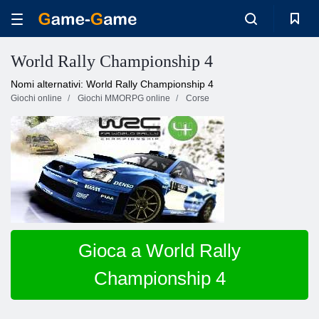
World Rally Championship 4
Nomi alternativi: World Rally Championship 4
Giochi online
Giochi MMORPG online
Corse
Gioca a World Rally
Championship 4