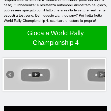
caso). "Obbedienza" e resistenza automobili dimostrato nel gioco,
può essere spiegato con il fatto che in realtà le vetture realmente
esposti a test serio. Beh, questo ziantrigovany? Poi fretta fretta
World Rally Championship 4, scaricare e testare la propria!
Gioca a World Rally
Championship 4